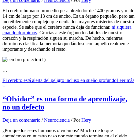
Deja un comentario
/
Neurociencia
/ Por
Hery
El cerebro humano promedio pesa alrededor de 1400 gramos y mide
14 cm de largo por 13 cm de ancho. Es un órgano pequeño, pero tan
increíblemente complejo que oculta los mayores misterios de nuestra
especie. Se sabe que el cerebro nunca deja de funcionar,
ni siquiera
cuando dormimos
. Gracias a este órgano los latidos de nuestro
corazón y la respiración siguen su marcha. De hecho, mientras
dormimos clasifica la memoria quedándose con aquello realmente
importante y desechando el resto.
…
El cerebro está alerta del peligro incluso en sueño profundo
Leer más
»
“Olvidar” es una forma de aprendizaje,
no un defecto
Deja un comentario
/
Neurociencia
/ Por
Hery
¿Por qué los seres humanos olvidamos? Mucho de lo que
aprendemos en nuestro paso por este mundo termina en el olvido.