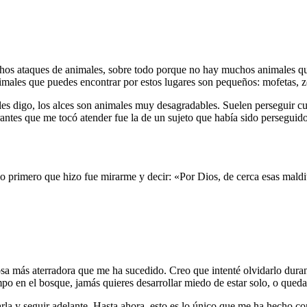
hos ataques de animales, sobre todo porque no hay muchos animales que 
imales que puedes encontrar por estos lugares son pequeños: mofetas, 
s digo, los alces son animales muy desagradables. Suelen perseguir cual
rantes que me tocó atender fue la de un sujeto que había sido persegui
o primero que hizo fue mirarme y decir: «Por Dios, de cerca esas maldit
cosa más aterradora que me ha sucedido. Creo que intenté olvidarlo dur
po en el bosque, jamás quieres desarrollar miedo de estar solo, o queda
arla y seguir adelante. Hasta ahora, esto es lo único que me ha hecho c