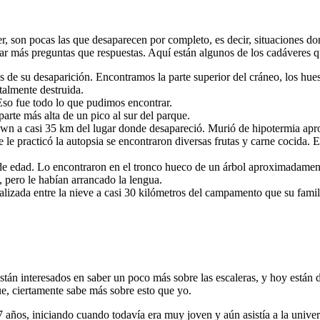
, son pocas las que desaparecen por completo, es decir, situaciones do
ar más preguntas que respuestas. Aquí están algunos de los cadáveres 
 de su desaparición. Encontramos la parte superior del cráneo, los hue
talmente destruida.
Eso fue todo lo que pudimos encontrar.
parte más alta de un pico al sur del parque.
wn a casi 35 km del lugar donde desapareció. Murió de hipotermia apr
e le practicó la autopsia se encontraron diversas frutas y carne cocida.
 edad. Lo encontraron en el tronco hueco de un árbol aproximadament
 pero le habían arrancado la lengua.
alizada entre la nieve a casi 30 kilómetros del campamento que su famili
án interesados en saber un poco más sobre las escaleras, y hoy están de
e, ciertamente sabe más sobre esto que yo.
años, iniciando cuando todavía era muy joven y aún asistía a la univer