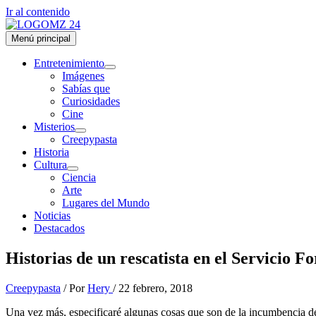
Ir al contenido
Menú principal
Entretenimiento
Imágenes
Sabías que
Curiosidades
Cine
Misterios
Creepypasta
Historia
Cultura
Ciencia
Arte
Lugares del Mundo
Noticias
Destacados
Historias de un rescatista en el Servicio Fo
Creepypasta
/ Por
Hery
/
22 febrero, 2018
Una vez más, especificaré algunas cosas que son de la incumbencia de 