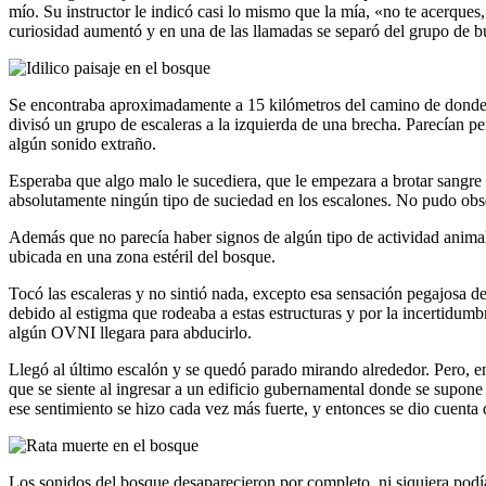
mío. Su instructor le indicó casi lo mismo que la mía, «no te acerques,
curiosidad aumentó y en una de las llamadas se separó del grupo de bú
Se encontraba aproximadamente a 15 kilómetros del camino de donde un
divisó un grupo de escaleras a la izquierda de una brecha. Parecían p
algún sonido extraño.
Esperaba que algo malo le sucediera, que le empezara a brotar sangre d
absolutamente ningún tipo de suciedad en los escalones. No pudo obser
Además que no parecía haber signos de algún tipo de actividad animal e
ubicada en una zona estéril del bosque.
Tocó las escaleras y no sintió nada, excepto esa sensación pegajosa d
debido al estigma que rodeaba a estas estructuras y por la incertidum
algún OVNI llegara para abducirlo.
Llegó al último escalón y se quedó parado mirando alrededor. Pero, e
que se siente al ingresar a un edificio gubernamental donde se supone 
ese sentimiento se hizo cada vez más fuerte, y entonces se dio cuenta
Los sonidos del bosque desaparecieron por completo, ni siquiera podía