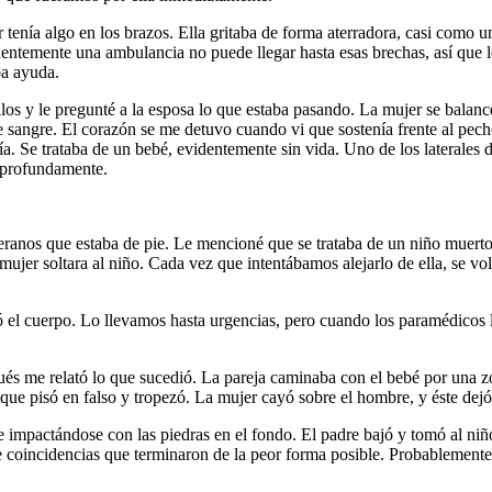
 tenía algo en los brazos. Ella gritaba de forma aterradora, casi como u
temente una ambulancia no puede llegar hasta esas brechas, así que le
ba ayuda.
ellos y le pregunté a la esposa lo que estaba pasando. La mujer se balan
 sangre. El corazón se me detuvo cuando vi que sostenía frente al pecho
ía. Se trataba de un bebé, evidentemente sin vida. Uno de los laterales
ó profundamente.
ranos que estaba de pie. Le mencioné que se trataba de un niño muert
ujer soltara al niño. Cada vez que intentábamos alejarlo de ella, se vol
ó el cuerpo. Lo llevamos hasta urgencias, pero cuando los paramédicos 
ués me relató lo que sucedió. La pareja caminaba con el bebé por una z
que pisó en falso y tropezó. La mujer cayó sobre el hombre, y éste dejó
mpactándose con las piedras en el fondo. El padre bajó y tomó al niño
 coincidencias que terminaron de la peor forma posible. Probablemente 