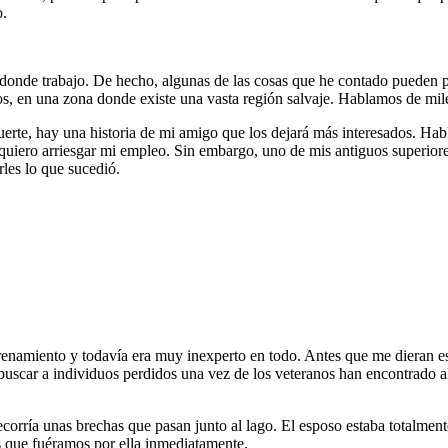
o.
onde trabajo. De hecho, algunas de las cosas que he contado pueden pe
, en una zona donde existe una vasta región salvaje. Hablamos de miles
suerte, hay una historia de mi amigo que los dejará más interesados. Hab
quiero arriesgar mi empleo. Sin embargo, uno de mis antiguos superiores
les lo que sucedió.
enamiento y todavía era muy inexperto en todo. Antes que me dieran est
buscar a individuos perdidos una vez de los veteranos han encontrado alg
corría unas brechas que pasan junto al lago. El esposo estaba totalmen
s que fuéramos por ella inmediatamente.