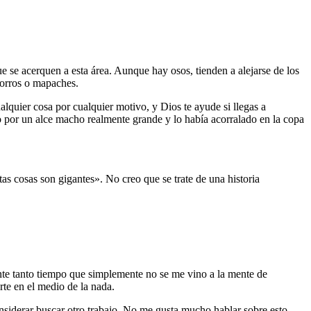
se acerquen a esta área. Aunque hay osos, tienden a alejarse de los
zorros o mapaches.
quier cosa por cualquier motivo, y Dios te ayude si llegas a
do por un alce macho realmente grande y lo había acorralado en la copa
as cosas son gigantes». No creo que se trate de una historia
ante tanto tiempo que simplemente no se me vino a la mente de
rte en el medio de la nada.
onsiderar buscar otro trabajo. No me gusta mucho hablar sobre esto,