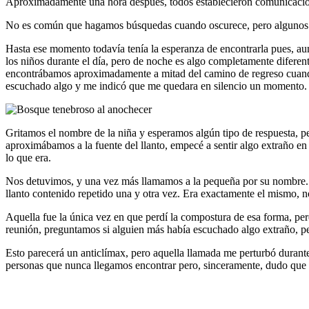
Aproximadamente una hora después, todos establecieron comunicación
No es común que hagamos búsquedas cuando oscurece, pero algunos 
Hasta ese momento todavía tenía la esperanza de encontrarla pues, au
los niños durante el día, pero de noche es algo completamente difere
encontrábamos aproximadamente a mitad del camino de regreso cuando 
escuchado algo y me indicó que me quedara en silencio un momento. Así 
Gritamos el nombre de la niña y esperamos algún tipo de respuesta, 
aproximábamos a la fuente del llanto, empecé a sentir algo extraño e
lo que era.
Nos detuvimos, y una vez más llamamos a la pequeña por su nombre. En
llanto contenido repetido una y otra vez. Era exactamente el mismo, n
Aquella fue la única vez en que perdí la compostura de esa forma, per
reunión, preguntamos si alguien más había escuchado algo extraño, p
Esto parecerá un anticlímax, pero aquella llamada me perturbó duran
personas que nunca llegamos encontrar pero, sinceramente, dudo que