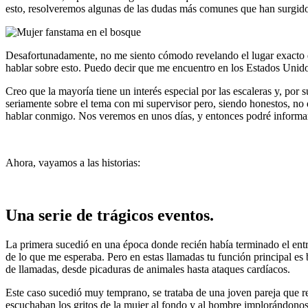
esto, resolveremos algunas de las dudas más comunes que han surgid
Desafortunadamente, no me siento cómodo revelando el lugar exacto d
hablar sobre esto. Puedo decir que me encuentro en los Estados Unidos
Creo que la mayoría tiene un interés especial por las escaleras y, por 
seriamente sobre el tema con mi supervisor pero, siendo honestos, no 
hablar conmigo. Nos veremos en unos días, y entonces podré informar
Ahora, vayamos a las historias:
Una serie de trágicos eventos.
La primera sucedió en una época donde recién había terminado el entr
de lo que me esperaba. Pero en estas llamadas tu función principal es 
de llamadas, desde picaduras de animales hasta ataques cardíacos.
Este caso sucedió muy temprano, se trataba de una joven pareja que re
escuchaban los gritos de la mujer al fondo y al hombre implorándono