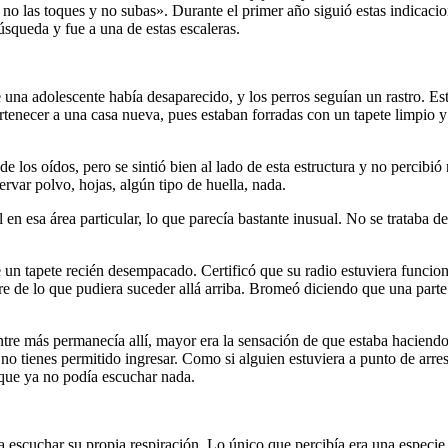
 no las toques y no subas». Durante el primer año siguió estas indicacion
squeda y fue a una de estas escaleras.
a adolescente había desaparecido, y los perros seguían un rastro. Est
ertenecer a una casa nueva, pues estaban forradas con un tapete limpio y
e los oídos, pero se sintió bien al lado de esta estructura y no percib
var polvo, hojas, algún tipo de huella, nada.
n esa área particular, lo que parecía bastante inusual. No se trataba de
e un tapete recién desempacado. Certificó que su radio estuviera funcio
bre de lo que pudiera suceder allá arriba. Bromeó diciendo que una parte
ntre más permanecía allí, mayor era la sensación de que estaba haciend
no tienes permitido ingresar. Como si alguien estuviera a punto de arres
 que ya no podía escuchar nada.
 escuchar su propia respiración. Lo único que percibía era una especie