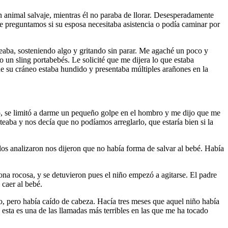
n animal salvaje, mientras él no paraba de llorar. Desesperadamente
 preguntamos si su esposa necesitaba asistencia o podía caminar por
ceaba, sosteniendo algo y gritando sin parar. Me agaché un poco y
 un sling portabebés. Le solicité que me dijera lo que estaba
 de su cráneo estaba hundido y presentaba múltiples arañones en la
o, se limitó a darme un pequeño golpe en el hombro y me dijo que me
teaba y nos decía que no podíamos arreglarlo, que estaría bien si la
los analizaron nos dijeron que no había forma de salvar al bebé. Había
ona rocosa, y se detuvieron pues el niño empezó a agitarse. El padre
 caer al bebé.
, pero había caído de cabeza. Hacía tres meses que aquel niño había
esta es una de las llamadas más terribles en las que me ha tocado