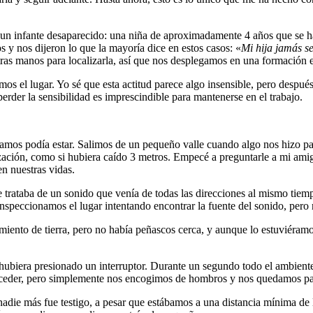
de un infante desaparecido: una niña de aproximadamente 4 años que se 
 y nos dijeron lo que la mayoría dice en estos casos: «
Mi hija jamás se
tras manos para localizarla, así que nos desplegamos en una formación 
l lugar. Yo sé que esta actitud parece algo insensible, pero después d
erder la sensibilidad es imprescindible para mantenerse en el trabajo.
os podía estar. Salimos de un pequeño valle cuando algo nos hizo pa
zación, como si hubiera caído 3 metros. Empecé a preguntarle a mi amigo
n nuestras vidas.
 trataba de un sonido que venía de todas las direcciones al mismo tiemp
nspeccionamos el lugar intentando encontrar la fuente del sonido, pero
miento de tierra, pero no había peñascos cerca, y aunque lo estuviéramo
hubiera presionado un interruptor. Durante un segundo todo el ambient
der, pero simplemente nos encogimos de hombros y nos quedamos parad
 nadie más fue testigo, a pesar que estábamos a una distancia mínima 