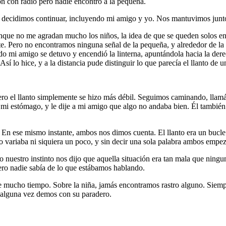
 con radio pero nadie encontró a la pequeña.
decidimos continuar, incluyendo mi amigo y yo. Nos mantuvimos junto
nque no me agradan mucho los niños, la idea de que se queden solos en 
nte. Pero no encontramos ninguna señal de la pequeña, y alrededor de l
mi amigo se detuvo y encendió la linterna, apuntándola hacia la derec
lo hice, y a la distancia pude distinguir lo que parecía el llanto de u
pero el llanto simplemente se hizo más débil. Seguimos caminando, lla
n mi estómago, y le dije a mi amigo que algo no andaba bien. Él tambié
 ese mismo instante, ambos nos dimos cuenta. El llanto era un bucle. 
o variaba ni siquiera un poco, y sin decir una sola palabra ambos empe
o nuestro instinto nos dijo que aquella situación era tan mala que nin
ero nadie sabía de lo que estábamos hablando.
te mucho tiempo. Sobre la niña, jamás encontramos rastro alguno. Siem
 alguna vez demos con su paradero.