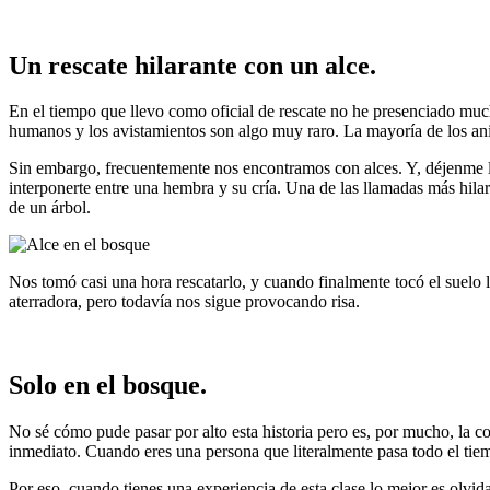
Un rescate hilarante con un alce.
En el tiempo que llevo como oficial de rescate no he presenciado muc
humanos y los avistamientos son algo muy raro. La mayoría de los an
Sin embargo, frecuentemente nos encontramos con alces. Y, déjenme le
interponerte entre una hembra y su cría. Una de las llamadas más hila
de un árbol.
Nos tomó casi una hora rescatarlo, y cuando finalmente tocó el suelo l
aterradora, pero todavía nos sigue provocando risa.
Solo en el bosque.
No sé cómo pude pasar por alto esta historia pero es, por mucho, la 
inmediato. Cuando eres una persona que literalmente pasa todo el tiem
Por eso, cuando tienes una experiencia de esta clase lo mejor es olvid