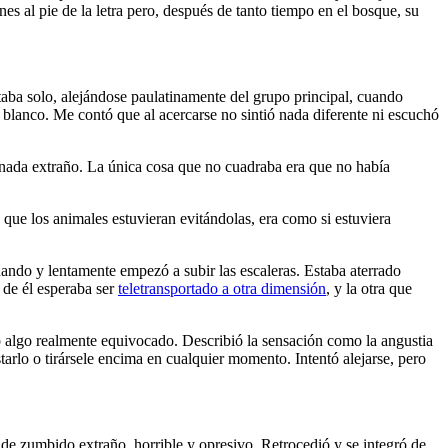
es al pie de la letra pero, después de tanto tiempo en el bosque, su
aba solo, alejándose paulatinamente del grupo principal, cuando
 blanco. Me contó que al acercarse no sintió nada diferente ni escuchó
ió nada extraño. La única cosa que no cuadraba era que no había
 que los animales estuvieran evitándolas, era como si estuviera
nando y lentamente empezó a subir las escaleras. Estaba aterrado
 de él esperaba ser
teletransportado a otra dimensión
, y la otra que
o algo realmente equivocado. Describió la sensación como la angustia
tarlo o tirársele encima en cualquier momento. Intentó alejarse, pero
 de zumbido extraño, horrible y opresivo. Retrocedió y se integró de