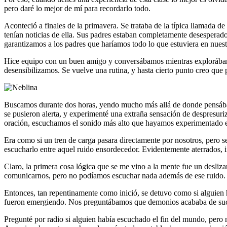
pero daré lo mejor de mí para recordarlo todo.
Aconteció a finales de la primavera. Se trataba de la típica llamada 
tenían noticias de ella. Sus padres estaban completamente desesperados
garantizamos a los padres que haríamos todo lo que estuviera en nues
Hice equipo con un buen amigo y conversábamos mientras explorábamos e
desensibilizamos. Se vuelve una rutina, y hasta cierto punto creo que p
Buscamos durante dos horas, yendo mucho más allá de donde pensábam
se pusieron alerta, y experimenté una extraña sensación de despresuri
oración, escuchamos el sonido más alto que hayamos experimentado e
Era como si un tren de carga pasara directamente por nosotros, pero se
escucharlo entre aquel ruido ensordecedor. Evidentemente aterrados, i
Claro, la primera cosa lógica que se me vino a la mente fue un desliza
comunicarnos, pero no podíamos escuchar nada además de ese ruido.
Entonces, tan repentinamente como inició, se detuvo como si alguien 
fueron emergiendo. Nos preguntábamos que demonios acababa de suce
Pregunté por radio si alguien había escuchado el fin del mundo, pero