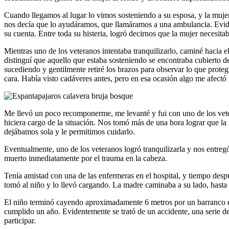
Cuando llegamos al lugar lo vimos sosteniendo a su esposa, y la mujer
nos decía que lo ayudáramos, que llamáramos a una ambulancia. Eviden
su cuenta. Entre toda su histeria, logró decirnos que la mujer necesita
Mientras uno de los veteranos intentaba tranquilizarlo, caminé hacia 
distinguí que aquello que estaba sosteniendo se encontraba cubierto de
sucediendo y gentilmente retiré los brazos para observar lo que proteg
cara. Había visto cadáveres antes, pero en esa ocasión algo me afect
Me llevó un poco recomponerme, me levanté y fui con uno de los vete
hiciera cargo de la situación. Nos tomó más de una hora lograr que la m
dejábamos sola y le permitimos cuidarlo.
Eventualmente, uno de los veteranos logró tranquilizarla y nos entreg
muerto inmediatamente por el trauma en la cabeza.
Tenía amistad con una de las enfermeras en el hospital, y tiempo desp
tomó al niño y lo llevó cargando. La madre caminaba a su lado, hasta 
El niño terminó cayendo aproximadamente 6 metros por un barranco e i
cumplido un año. Evidentemente se trató de un accidente, una serie de
participar.