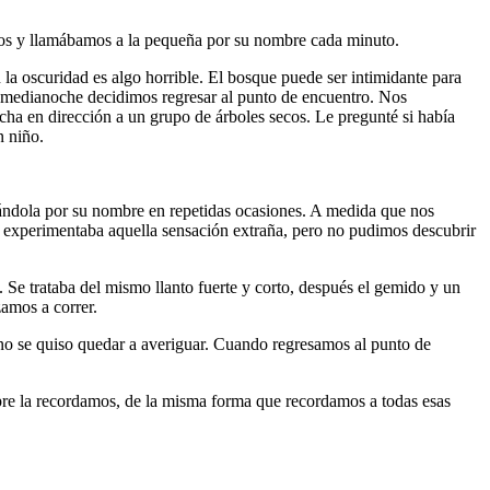
s y llamábamos a la pequeña por su nombre cada minuto.
la oscuridad es algo horrible. El bosque puede ser intimidante para
a medianoche decidimos regresar al punto de encuentro. Nos
ha en dirección a un grupo de árboles secos. Le pregunté si había
n niño.
mándola por su nombre en repetidas ocasiones. A medida que nos
n experimentaba aquella sensación extraña, pero no pudimos descubrir
Se trataba del mismo llanto fuerte y corto, después el gemido y un
zamos a correr.
guno se quiso quedar a averiguar. Cuando regresamos al punto de
pre la recordamos, de la misma forma que recordamos a todas esas