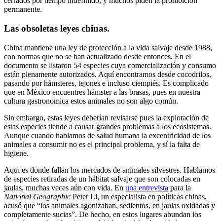
cerrados por tiempo indefinido, y muchos piden la prohibición
permanente.
Las obsoletas leyes chinas.
China mantiene una ley de protección a la vida salvaje desde 1988,
con normas que no se han actualizado desde entonces. En el
documento se listaron 54 especies cuya comercialización y consumo
están plenamente autorizados. Aquí encontramos desde cocodrilos,
pasando por hámsteres, tejones e incluso ciempiés. Es complicado
que en México encuentres hámster a las brasas, pues en nuestra
cultura gastronómica estos animales no son algo común.
Sin embargo, estas leyes deberían revisarse pues la explotación de
estas especies tiende a causar grandes problemas a los ecosistemas.
Aunque cuando hablamos de salud humana la excentricidad de los
animales a consumir no es el principal problema, y sí la falta de
higiene.
Aquí es donde fallan los mercados de animales silvestres. Hablamos
de especies retiradas de un hábitat salvaje que son colocadas en
jaulas, muchas veces aún con vida. En
una entrevista
para la
National Geographic
Peter Li, un especialista en políticas chinas,
acusó que “los animales agonizaban, sedientos, en jaulas oxidadas y
completamente sucias”. De hecho, en estos lugares abundan los