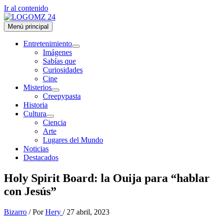
Ir al contenido
Menú principal
Entretenimiento
Imágenes
Sabías que
Curiosidades
Cine
Misterios
Creepypasta
Historia
Cultura
Ciencia
Arte
Lugares del Mundo
Noticias
Destacados
Holy Spirit Board: la Ouija para “hablar
con Jesús”
Bizarro
/ Por
Hery
/
27 abril, 2023