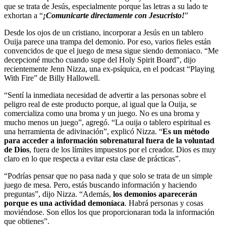
que se trata de Jesús, especialmente porque las letras a su lado te
exhortan a “
¡Comunicarte directamente con Jesucristo!
”
Desde los ojos de un cristiano, incorporar a Jesús en un tablero
Ouija parece una trampa del demonio. Por eso, varios fieles están
convencidos de que el juego de mesa sigue siendo demoniaco. “Me
decepcioné mucho cuando supe del Holy Spirit Board”, dijo
recientemente Jenn Nizza, una ex-psíquica, en el podcast “Playing
With Fire” de Billy Hallowell.
“Sentí la inmediata necesidad de advertir a las personas sobre el
peligro real de este producto porque, al igual que la Ouija, se
comercializa como una broma y un juego. No es una broma y
mucho menos un juego”, agregó. “La ouija o tablero espiritual es
una herramienta de adivinación”, explicó Nizza. “
Es un método
para acceder a información sobrenatural fuera de la voluntad
de Dios
, fuera de los límites impuestos por el creador. Dios es muy
claro en lo que respecta a evitar esta clase de prácticas”.
“Podrías pensar que no pasa nada y que solo se trata de un simple
juego de mesa. Pero, estás buscando información y haciendo
preguntas”, dijo Nizza. “Además,
los demonios aparecerán
porque es una actividad demoníaca
. Habrá personas y cosas
moviéndose. Son ellos los que proporcionaran toda la información
que obtienes”.