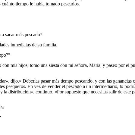
ó cuánto tiempo le había tomado pescarlos.
ara sacar más pescado?
idades inmediatas de su familia.
empo?”
 con mis hijos, tomo una siesta con mi señora, María, y paseo por el p
ar», dijo.» Deberías pasar más tiempo pescando, y con las ganancias c
tes pesqueros. En vez de vender el pescado a un intermediario, lo podrí
y la distribución», continuó. «Por supuesto que necesitas salir de este
o?»
”