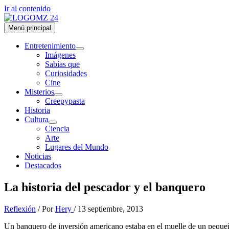
Ir al contenido
Menú principal
Entretenimiento
Imágenes
Sabías que
Curiosidades
Cine
Misterios
Creepypasta
Historia
Cultura
Ciencia
Arte
Lugares del Mundo
Noticias
Destacados
La historia del pescador y el banquero
Reflexión
/ Por
Hery
/
13 septiembre, 2013
Un banquero de inversión americano estaba en el muelle de un pequeñ