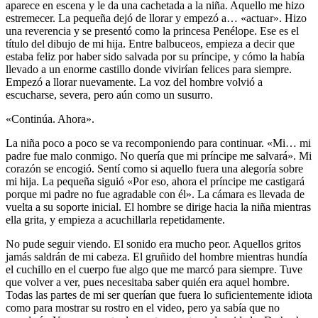
aparece en escena y le da una cachetada a la niña. Aquello me hizo
estremecer. La pequeña dejó de llorar y empezó a… «actuar». Hizo
una reverencia y se presentó como la princesa Penélope. Ese es el
título del dibujo de mi hija. Entre balbuceos, empieza a decir que
estaba feliz por haber sido salvada por su príncipe, y cómo la había
llevado a un enorme castillo donde vivirían felices para siempre.
Empezó a llorar nuevamente. La voz del hombre volvió a
escucharse, severa, pero aún como un susurro.
«Continúa. Ahora».
La niña poco a poco se va recomponiendo para continuar. «Mi… mi
padre fue malo conmigo. No quería que mi príncipe me salvará». Mi
corazón se encogió. Sentí como si aquello fuera una alegoría sobre
mi hija. La pequeña siguió «Por eso, ahora el príncipe me castigará
porque mi padre no fue agradable con él». La cámara es llevada de
vuelta a su soporte inicial. El hombre se dirige hacia la niña mientras
ella grita, y empieza a acuchillarla repetidamente.
No pude seguir viendo. El sonido era mucho peor. Aquellos gritos
jamás saldrán de mi cabeza. El gruñido del hombre mientras hundía
el cuchillo en el cuerpo fue algo que me marcó para siempre. Tuve
que volver a ver, pues necesitaba saber quién era aquel hombre.
Todas las partes de mi ser querían que fuera lo suficientemente idiota
como para mostrar su rostro en el video, pero ya sabía que no