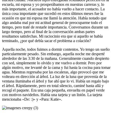
escuela, mi esposa y yo prosperábamos en nuestras carreras y, lo
más importante, el acosador no había vuelto a hacer contacto. La
única cosa importante que sucedió en estos últimos meses fue la
ocasión en que mi esposa me llamó la atención. Había notado que
algo andaba mal por mi actitud general de preocuparme todo el
tiempo, pero traté de restarle importancia. Conversamos durante un
largo tiempo, pero al final de la conversación ambas partes
resultamos satisfechas. Mi raciocinio era que si aquello se había
terminado, ¿por qué debía sacar el problema a colación?
Aquella noche, todos fuimos a dormir contentos. Yo tengo un sueño
particularmente pesado. Sin embargo, aquella noche me desperté
alrededor de las 3:30 de la mañana. Generalmente cuando despierto
con sed, simplemente lo olvido y me vuelvo a dormir. Pero por
algún motivo, me levanté de la cama y fui hasta la cocina para tomar
agua. Mientras regresaba por las escaleras, algo provocó que me
volteara en dirección al árbol. La luz de la luna que provenía de la
ventana iluminaba el árbol y fue ahí que lo vi. Había un regalo bajo
el árbol. Rápidamente, pero en total silencio, caminé hasta allá y
recogí el paquete. Era una caja pequeña, envuelta en papel verde
con motivos navideños. Había una tarjeta y un listón. La tarjeta
mencionaba «De: :)» y «Para: Katie».