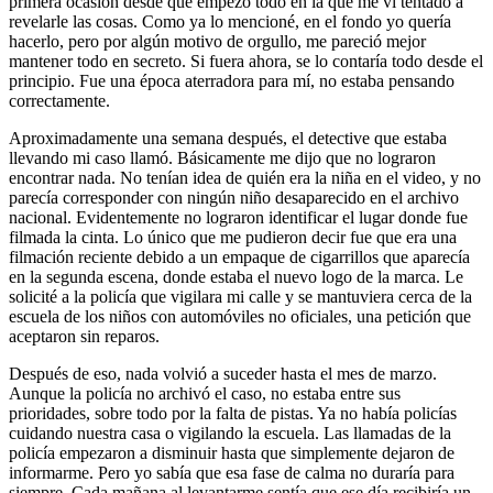
primera ocasión desde que empezó todo en la que me vi tentado a
revelarle las cosas. Como ya lo mencioné, en el fondo yo quería
hacerlo, pero por algún motivo de orgullo, me pareció mejor
mantener todo en secreto. Si fuera ahora, se lo contaría todo desde el
principio. Fue una época aterradora para mí, no estaba pensando
correctamente.
Aproximadamente una semana después, el detective que estaba
llevando mi caso llamó. Básicamente me dijo que no lograron
encontrar nada. No tenían idea de quién era la niña en el video, y no
parecía corresponder con ningún niño desaparecido en el archivo
nacional. Evidentemente no lograron identificar el lugar donde fue
filmada la cinta. Lo único que me pudieron decir fue que era una
filmación reciente debido a un empaque de cigarrillos que aparecía
en la segunda escena, donde estaba el nuevo logo de la marca. Le
solicité a la policía que vigilara mi calle y se mantuviera cerca de la
escuela de los niños con automóviles no oficiales, una petición que
aceptaron sin reparos.
Después de eso, nada volvió a suceder hasta el mes de marzo.
Aunque la policía no archivó el caso, no estaba entre sus
prioridades, sobre todo por la falta de pistas. Ya no había policías
cuidando nuestra casa o vigilando la escuela. Las llamadas de la
policía empezaron a disminuir hasta que simplemente dejaron de
informarme. Pero yo sabía que esa fase de calma no duraría para
siempre. Cada mañana al levantarme sentía que ese día recibiría un