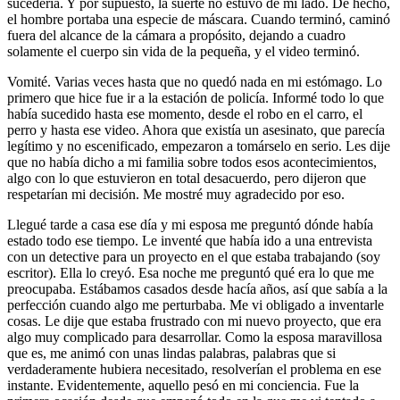
sucedería. Y por supuesto, la suerte no estuvo de mi lado. De hecho,
el hombre portaba una especie de máscara. Cuando terminó, caminó
fuera del alcance de la cámara a propósito, dejando a cuadro
solamente el cuerpo sin vida de la pequeña, y el video terminó.
Vomité. Varias veces hasta que no quedó nada en mi estómago. Lo
primero que hice fue ir a la estación de policía. Informé todo lo que
había sucedido hasta ese momento, desde el robo en el carro, el
perro y hasta ese video. Ahora que existía un asesinato, que parecía
legítimo y no escenificado, empezaron a tomárselo en serio. Les dije
que no había dicho a mi familia sobre todos esos acontecimientos,
algo con lo que estuvieron en total desacuerdo, pero dijeron que
respetarían mi decisión. Me mostré muy agradecido por eso.
Llegué tarde a casa ese día y mi esposa me preguntó dónde había
estado todo ese tiempo. Le inventé que había ido a una entrevista
con un detective para un proyecto en el que estaba trabajando (soy
escritor). Ella lo creyó. Esa noche me preguntó qué era lo que me
preocupaba. Estábamos casados desde hacía años, así que sabía a la
perfección cuando algo me perturbaba. Me vi obligado a inventarle
cosas. Le dije que estaba frustrado con mi nuevo proyecto, que era
algo muy complicado para desarrollar. Como la esposa maravillosa
que es, me animó con unas lindas palabras, palabras que si
verdaderamente hubiera necesitado, resolverían el problema en ese
instante. Evidentemente, aquello pesó en mi conciencia. Fue la