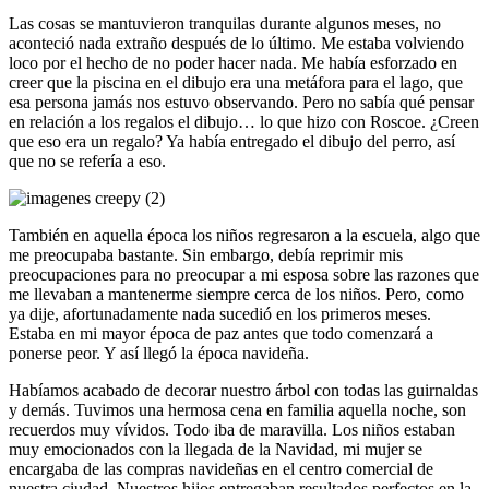
Las cosas se mantuvieron tranquilas durante algunos meses, no
aconteció nada extraño después de lo último. Me estaba volviendo
loco por el hecho de no poder hacer nada. Me había esforzado en
creer que la piscina en el dibujo era una metáfora para el lago, que
esa persona jamás nos estuvo observando. Pero no sabía qué pensar
en relación a los regalos el dibujo… lo que hizo con Roscoe. ¿Creen
que eso era un regalo? Ya había entregado el dibujo del perro, así
que no se refería a eso.
También en aquella época los niños regresaron a la escuela, algo que
me preocupaba bastante. Sin embargo, debía reprimir mis
preocupaciones para no preocupar a mi esposa sobre las razones que
me llevaban a mantenerme siempre cerca de los niños. Pero, como
ya dije, afortunadamente nada sucedió en los primeros meses.
Estaba en mi mayor época de paz antes que todo comenzará a
ponerse peor. Y así llegó la época navideña.
Habíamos acabado de decorar nuestro árbol con todas las guirnaldas
y demás. Tuvimos una hermosa cena en familia aquella noche, son
recuerdos muy vívidos. Todo iba de maravilla. Los niños estaban
muy emocionados con la llegada de la Navidad, mi mujer se
encargaba de las compras navideñas en el centro comercial de
nuestra ciudad. Nuestros hijos entregaban resultados perfectos en la