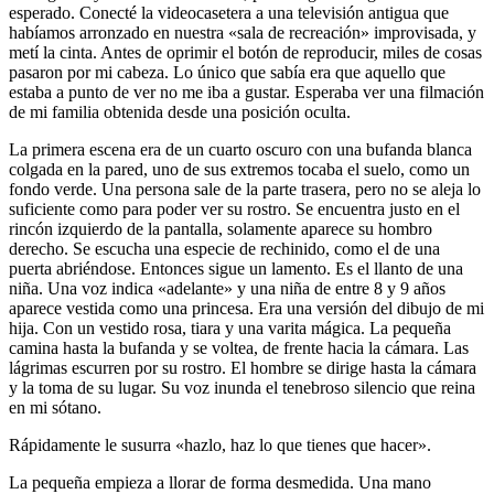
esperado. Conecté la videocasetera a una televisión antigua que
habíamos arronzado en nuestra «sala de recreación» improvisada, y
metí la cinta. Antes de oprimir el botón de reproducir, miles de cosas
pasaron por mi cabeza. Lo único que sabía era que aquello que
estaba a punto de ver no me iba a gustar. Esperaba ver una filmación
de mi familia obtenida desde una posición oculta.
La primera escena era de un cuarto oscuro con una bufanda blanca
colgada en la pared, uno de sus extremos tocaba el suelo, como un
fondo verde. Una persona sale de la parte trasera, pero no se aleja lo
suficiente como para poder ver su rostro. Se encuentra justo en el
rincón izquierdo de la pantalla, solamente aparece su hombro
derecho. Se escucha una especie de rechinido, como el de una
puerta abriéndose. Entonces sigue un lamento. Es el llanto de una
niña. Una voz indica «adelante» y una niña de entre 8 y 9 años
aparece vestida como una princesa. Era una versión del dibujo de mi
hija. Con un vestido rosa, tiara y una varita mágica. La pequeña
camina hasta la bufanda y se voltea, de frente hacia la cámara. Las
lágrimas escurren por su rostro. El hombre se dirige hasta la cámara
y la toma de su lugar. Su voz inunda el tenebroso silencio que reina
en mi sótano.
Rápidamente le susurra «hazlo, haz lo que tienes que hacer».
La pequeña empieza a llorar de forma desmedida. Una mano