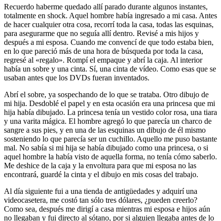
Recuerdo haberme quedado allí parado durante algunos instantes,
totalmente en shock. Aquel hombre había ingresado a mi casa. Antes
de hacer cualquier otra cosa, recorrí toda la casa, todas las esquinas,
para asegurarme que no seguía allí dentro. Revisé a mis hijos y
después a mi esposa. Cuando me convencí de que todo estaba bien,
en lo que pareció más de una hora de búsqueda por toda la casa,
regresé al «regalo». Rompí el empaque y abrí la caja. Al interior
había un sobre y una cinta. Sí, una cinta de vídeo. Como esas que se
usaban antes que los DVDs fueran inventados.
Abrí el sobre, ya sospechando de lo que se trataba. Otro dibujo de
mi hija. Desdoblé el papel y en esta ocasión era una princesa que mi
hija había dibujado. La princesa tenía un vestido color rosa, una tiara
y una varita mágica. El hombre agregó lo que parecía un charco de
sangre a sus pies, y en una de las esquinas un dibujo de él mismo
sosteniendo lo que parecía ser un cuchillo. Aquello me puso bastante
mal. No sabía si mi hija se había dibujado como una princesa, o si
aquel hombre la había visto de aquella forma, no tenía cómo saberlo.
Me deshice de la caja y la envoltura para que mi esposa no las
encontrará, guardé la cinta y el dibujo en mis cosas del trabajo.
Al día siguiente fui a una tienda de antigüedades y adquirí una
videocasetera, me costó tan sólo tres dólares, ¿pueden creerlo?
Como sea, después me dirigí a casa mientras mi esposa e hijos aún
no llegaban y fui directo al sótano, por si alguien llegaba antes de lo