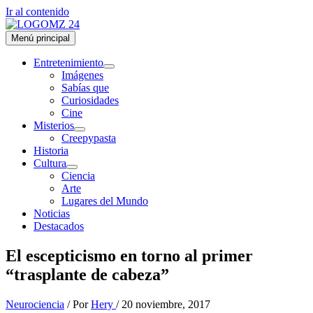
Ir al contenido
Menú principal
Entretenimiento
Imágenes
Sabías que
Curiosidades
Cine
Misterios
Creepypasta
Historia
Cultura
Ciencia
Arte
Lugares del Mundo
Noticias
Destacados
El escepticismo en torno al primer
“trasplante de cabeza”
Neurociencia
/ Por
Hery
/
20 noviembre, 2017