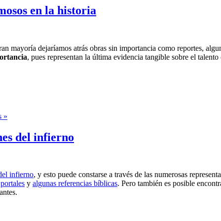
mosos en la historia
 gran mayoría dejaríamos atrás obras sin importancia como reportes, alg
ortancia
, pues representan la última evidencia tangible sobre el talento 
s »
es del infierno
del infierno
, y esto puede constarse a través de las numerosas represent
,
portales
y
algunas referencias bíblicas
. Pero también es posible encontr
antes.