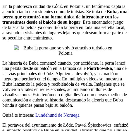
En la pintoresca ciudad de Łódź, en Polonia, un fenómeno capta la
atención tanto de residentes como de turistas. Se trata de
Buba, una
perra que encontró una forma única de interactuar con los
transeúntes desde el balcón de su hogar
. Este encantador juego
de buscar la pelota ya convirtió a la perra en toda una estrella local,
atrayendo a visitantes de lugares lejanos que desean formar parte de
su peculiar entretenimiento.
La historia de Buba comenzó cuando, por accidente, la perra lanzó
una pelota desde su balcón en la famosa calle
Piotrkowska
, una de
las vías principales de Łódź. Alguien la devolvió, y así nació un
juego que perduró en el tiempo. En múltiples videos se muestra a
Buba lanzando la pelota y recibiéndola de vuelta. Imágenes que se
volvieron virales en redes sociales, acumulando millones de
visualizaciones. Este fenómeno digital llevó a numerosos medios de
comunicación a cubrir su historia, destacando la alegría que Buba
brinda a quienes pasan bajo su balcón.
Quizá te interesa:
Lundehund de Noruega
El portavoz del ayuntamiento de Łódź, Paweł Śpiechowicz, enfatizó
el impacto positivo de Buba en la ciudad, afirmando que “si alguien