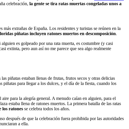
raña celebración,
la gente se tira ratas muertas congeladas unos a
ales más extrañas de España. Los residentes y turistas se reúnen en la
oloridas piñatas incluyen ratones muertos en descomposición
.
 Si alguien es golpeado por una rata muerta, es costumbre (y casi
casi extinta, pero aun así no me parece que sea algo realmente
las piñatas estaban llenas de frutas, frutos secos y otras delicias
iñatas para llegar a los dulces, y el día de la fiesta, cuando los
 aire para la alegría general. A menudo caían en alguien, para el
 plaza estaba llena de ratones muertos. La primera batalla de las ratas
e los ratones
se celebra todos los años.
luso después de que la celebración fuera prohibida por las autoridades
nunciaran a ella.