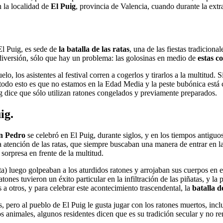
 la localidad de
El Puig
, provincia de Valencia, cuando durante la ext
El Puig, es sede de
la batalla de las ratas
, una de las fiestas tradicion
iversión, sólo que hay un problema: las golosinas en medio de
estas c
elo, los asistentes al festival corren a cogerlos y tirarlos a la multitud.
 todo esto es que no estamos en la Edad Media y la peste bubónica está 
ig dice que sólo utilizan ratones congelados y previamente preparados.
ig.
n Pedro
se celebró en El Puig, durante siglos, y en los tiempos antiguos 
tención de las ratas, que siempre buscaban una manera de entrar en las p
sorpresa en frente de la multitud.
) luego golpeaban a los aturdidos ratones y arrojaban sus cuerpos en el
atones tuvieron un éxito particular en la infiltración de las piñatas, y la
a otros, y para celebrar este acontecimiento trascendental, la
batalla d
es, pero al pueblo de El Puig le gusta jugar con los ratones muertos, inc
s animales, algunos residentes dicen que es su tradición secular y no re