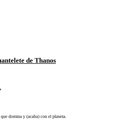
guantelete de Thanos
”
que domina y (acaba) con el planeta.