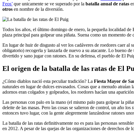
Feos’
que unicamente se ve superado por la
batalla anual de ratas
en
otros
en nombre de la diversión.
Todos los años, el último domingo de enero, la pequeña localidad de 
plaza principal para golpear una piñata. Suena como un momento de d
En lugar de huir de disgusto al ver los cadáveres de roedores caer al su
obligatorio) recogerla y lanzarla de nuevo a su atacante. Lo bueno de
divertido y sano jugar con ratones. En su defensa, el pueblo de El Pu
El origen de la batalla de las ratas de El Pu
¿Cómo diablos nació esta peculiar tradición? La
Fiesta Mayor de Sa
naturales en lugar de dulces envasados. Cosas que a menudo atraían la a
adornos eran colgados y golpeados, los roedores hacían una aparición 
Las personas con palo en la mano (el mismo palo para golpear la piñata
deleite de las masas. Pero las cosas se salieron de control, un año los r
entonces tuvo lugar, con la gente alegremente lanzándose ratones unos 
La batalla de las ratas definitivamente no es para las personas sensibl
en 2012. A pesar de las quejas de las organizaciones de derechos de lo