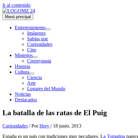
Ir al contenido
Menú principal
Entretenimiento
Imágenes
Sabías que
Curiosidades
Cine
Misterios
Creepypasta
Historia
Cultura
Ciencia
Arte
Lugares del Mundo
Noticias
Destacados
La batalla de las ratas de El Puig
Curiosidades
/ Por
Hery
/
18 junio, 2013
España es un país con tradiciones muy peculiares. L
a Tomatina
parece