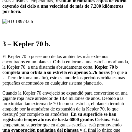
estas altísimas temperaturas,
resultan incontables copos de vidrio
cayendo del cielo a una velocidad de más de 7,200 kilómetros
por hora
.
3 – Kepler 70 b.
El Kepler 70 b posee uno de los ambientes más extremos
encontrados en un planeta. Orbita en torno a una estrella moribunda,
la Kepler 70, a una distancia absurdamente corta.
Kepler 70 b
completa una órbita a su estrella en apenas 5.76 horas
(lo que a
la Tierra le toma un año), este es uno de los periodos orbitales más
pequeños encontrados en cualquier sistema planetario.
Cuando la Kepler 70 envejeció se expandió para convertirse en una
gigante roja hace alrededor de 18.4 millones de años. Debido a la
proximidad tan extrema de 70 b con su estrella, el planeta terminó
atrapado por la atmósfera de expansión de la Kepler 70, lo que
destruyó por completo su atmósfera.
En su superficie se han
registrado temperaturas de hasta 6800 grados Celsius
. Esta
temperatura, superior que en algunas estrellas, está promoviendo
una evaporación paulatina del planeta
y al final lo único que