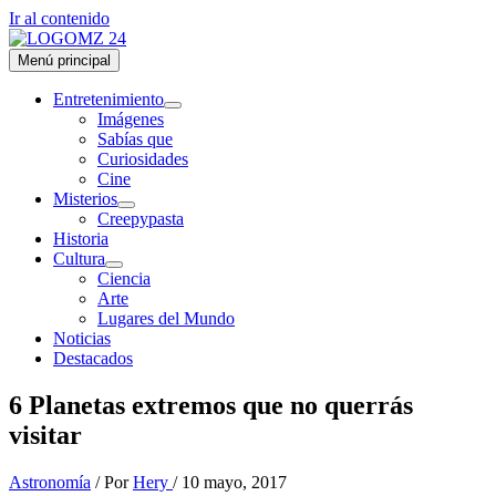
Ir al contenido
Menú principal
Entretenimiento
Imágenes
Sabías que
Curiosidades
Cine
Misterios
Creepypasta
Historia
Cultura
Ciencia
Arte
Lugares del Mundo
Noticias
Destacados
6 Planetas extremos que no querrás
visitar
Astronomía
/ Por
Hery
/
10 mayo, 2017