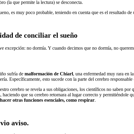
bro (la que permite la lectura) se desconecta.
, bueno, es muy poco probable, teniendo en cuenta que es el resultado d
dad de conciliar el sueño
eve excepción: no dormía. Y cuando decimos que no dormía, no queremos
iño sufría de
malformación de Chiarl
, una enfermedad muy rara en la 
ía. Específicamente, esto sucede con la parte del cerebro responsable 
stro cerebro se revela a sus obligaciones, los científicos no saben por
s, haciendo que su cerebro retornara al lugar correcto y permitiéndole 
hacer otras funciones esenciales, como respirar
.
vio aviso.