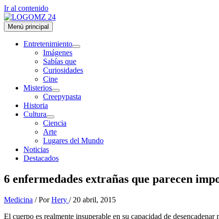
Ir al contenido
Menú principal
Entretenimiento
Imágenes
Sabías que
Curiosidades
Cine
Misterios
Creepypasta
Historia
Cultura
Ciencia
Arte
Lugares del Mundo
Noticias
Destacados
6 enfermedades extrañas que parecen impo
Medicina
/ Por
Hery
/
20 abril, 2015
El cuerpo es realmente insuperable en su capacidad de desencadenar 