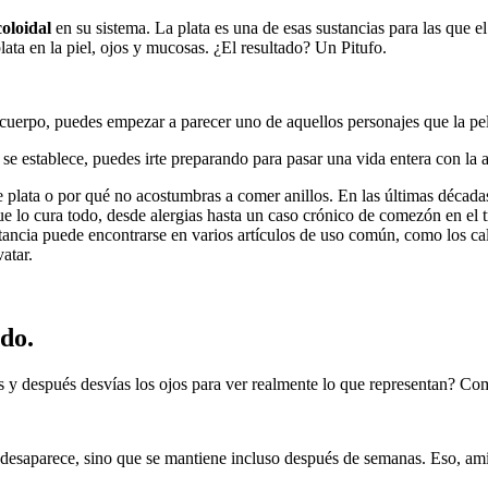
coloidal
en su sistema. La plata es una de esas sustancias para las que e
lata en la piel, ojos y mucosas. ¿El resultado? Un Pitufo.
 cuerpo, puedes empezar a parecer uno de aquellos personajes que la 
e establece, puedes irte preparando para pasar una vida entera con la a
de plata o por qué no acostumbras a comer anillos. En las últimas décad
ue lo cura todo, desde alergias hasta un caso crónico de comezón en el 
ancia puede encontrarse en varios artículos de uso común, como los calc
atar.
do.
s y después desvías los ojos para ver realmente lo que representan? Co
no desaparece, sino que se mantiene incluso después de semanas. Eso, a