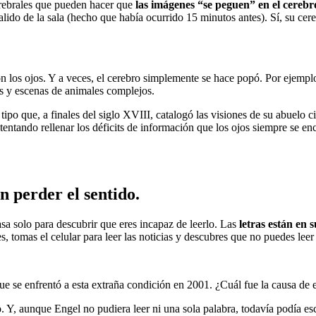
erebrales que pueden hacer que
las imágenes “se peguen” en el cerebr
lido de la sala (hecho que había ocurrido 15 minutos antes). Sí, su cer
 los ojos. Y a veces, el cerebro simplemente se hace popó. Por ejempl
s y escenas de animales complejos.
 que, a finales del siglo XVIII, catalogó las visiones de su abuelo ci
ntentando rellenar los déficits de información que los ojos siempre se 
n perder el sentido.
sa solo para descubrir que eres incapaz de leerlo. Las
letras están en 
s, tomas el celular para leer las noticias y descubres que no puedes leer
ue se enfrentó a esta extraña condición en 2001. ¿Cuál fue la causa de 
o. Y, aunque Engel no pudiera leer ni una sola palabra, todavía podía esc