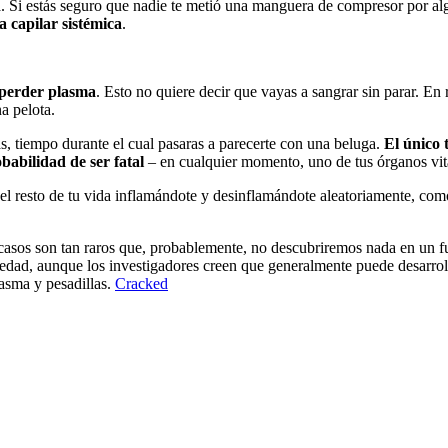
 Si estás seguro que nadie te metió una manguera de compresor por alg
a
capilar sistémica
.
perder plasma
. Esto no quiere decir que vayas a sangrar sin parar. En r
a pelota.
as, tiempo durante el cual pasaras a parecerte con una beluga.
El único 
obabilidad de ser fatal
– en cualquier momento, uno de tus órganos vit
l resto de tu vida inflamándote y desinflamándote aleatoriamente, com
 casos son tan raros que, probablemente, no descubriremos nada en un 
dad, aunque los investigadores creen que generalmente puede desarrollar
lasma y pesadillas.
Cracked