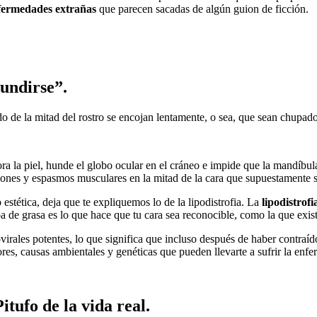
fermedades extrañas
que parecen sacadas de algún guion de ficción.
hundirse”.
do de la mitad del rostro se encojan lentamente, o sea, que sean chupado
ora la piel, hunde el globo ocular en el cráneo e impide que la mandíbu
iones y espasmos musculares en la mitad de la cara que supuestamente 
stética, deja que te expliquemos lo de la lipodistrofia. La
lipodistrofi
 de grasa es lo que hace que tu cara sea reconocible, como la que existe 
virales potentes, lo que significa que incluso después de haber contraíd
ores, causas ambientales y genéticas que pueden llevarte a sufrir la enf
tufo de la vida real.