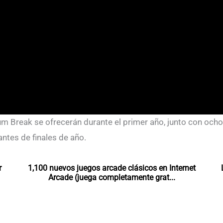
 Break se ofrecerán durante el primer año, junto con ocho 
antes de finales de año.
r
1,100 nuevos juegos arcade clásicos en Internet
Arcade (juega completamente grat...