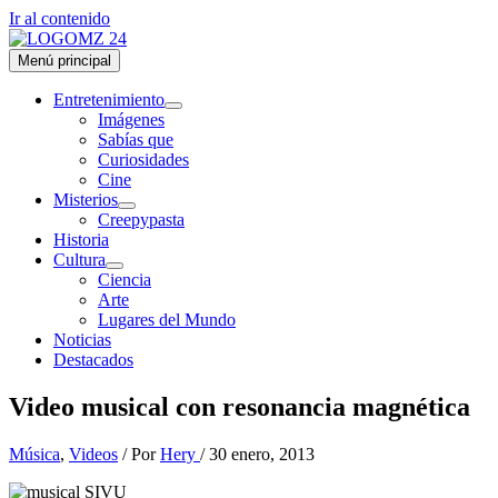
Ir al contenido
Menú principal
Entretenimiento
Imágenes
Sabías que
Curiosidades
Cine
Misterios
Creepypasta
Historia
Cultura
Ciencia
Arte
Lugares del Mundo
Noticias
Destacados
Video musical con resonancia magnética
Música
,
Videos
/ Por
Hery
/
30 enero, 2013