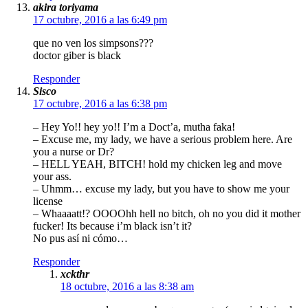
akira toriyama
17 octubre, 2016 a las 6:49 pm
que no ven los simpsons???
doctor giber is black
Responder
Sisco
17 octubre, 2016 a las 6:38 pm
– Hey Yo!! hey yo!! I’m a Doct’a, mutha faka!
– Excuse me, my lady, we have a serious problem here. Are
you a nurse or Dr?
– HELL YEAH, BITCH! hold my chicken leg and move
your ass.
– Uhmm… excuse my lady, but you have to show me your
license
– Whaaaatt!? OOOOhh hell no bitch, oh no you did it mother
fucker! Its because i’m black isn’t it?
No pus así ni cómo…
Responder
xckthr
18 octubre, 2016 a las 8:38 am