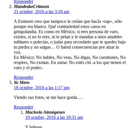
Responder
MandrakeCrimson
21 octubre, 2016 a las 3:18 am
A Eminem creo que tampoco le creían que hacía «rap», sólo
porque era blanco. Qué contrariedad estos casos en
gringolandia. Es como en México, si eres persona de varo,
existes, si no lo eres, ni te pelan y te mandan a unos amables
militares o polecías, o judas para recordarte que te quedes bajo
tu piedra y no salgas… O habrá consecuencias por alzar la
voz.
En México: No hables, No veas, No digas, No cuestiones, No
respires, No existas. En suma: No estés chi -a los que tienen el
varo y el poder-.
Responder
Yo Mero
18 octubre, 2016 a las 1:17 pm
Viendo sus fotos, se me hace gorda….
Responder
Maclovio Atenógenes
19 octubre, 2016 a las 10:31 am
Y babosa.