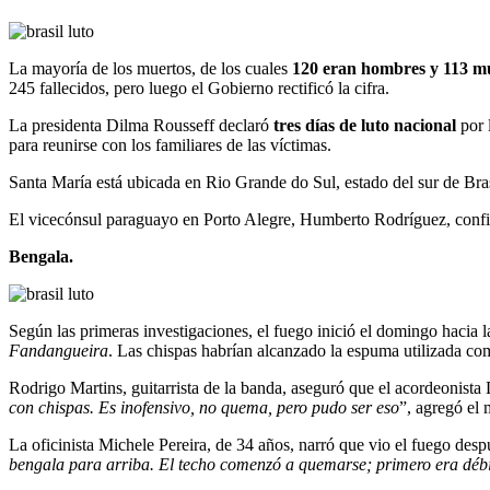
La mayoría de los muertos, de los cuales
120 eran hombres y 113 m
245 fallecidos, pero luego el Gobierno rectificó la cifra.
La presidenta Dilma Rousseff declaró
tres días de luto nacional
por 
para reunirse con los familiares de las víctimas.
Santa María está ubicada en Rio Grande do Sul, estado del sur de Br
El vicecónsul paraguayo en Porto Alegre, Humberto Rodríguez, confi
Bengala.
Según las primeras investigaciones, el fuego inició el domingo hacia 
Fandangueira
. Las chispas habrían alcanzado la espuma utilizada como
Rodrigo Martins, guitarrista de la banda, aseguró que el acordeonist
con chispas. Es inofensivo, no quema, pero pudo ser eso
”, agregó el 
La oficinista Michele Pereira, de 34 años, narró que vio el fuego desp
bengala para arriba. El techo comenzó a quemarse; primero era débil