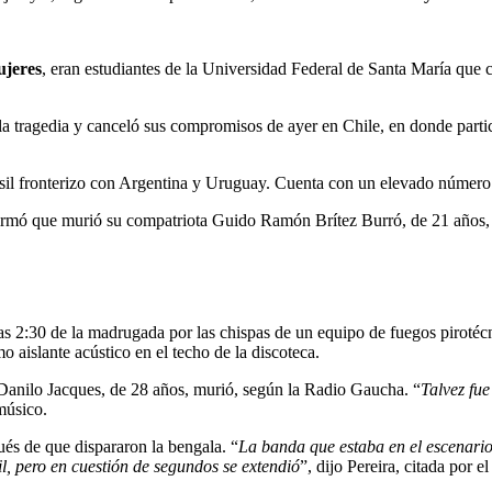
ujeres
, eran estudiantes de la Universidad Federal de Santa María que c
la tragedia y canceló sus compromisos de ayer en Chile, en donde pa
asil fronterizo con Argentina y Uruguay. Cuenta con un elevado número
rmó que murió su compatriota Guido Ramón Brítez Burró, de 21 años, 
las 2:30 de la madrugada por las chispas de un equipo de fuegos pirotéc
 aislante acústico en el techo de la discoteca.
a Danilo Jacques, de 28 años, murió, según la Radio Gaucha. “
Talvez fu
músico.
ués de que dispararon la bengala. “
La banda que estaba en el escenario
, pero en cuestión de segundos se extendió
”, dijo Pereira, citada por e