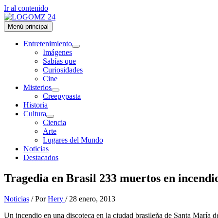
Ir al contenido
Menú principal
Entretenimiento
Imágenes
Sabías que
Curiosidades
Cine
Misterios
Creepypasta
Historia
Cultura
Ciencia
Arte
Lugares del Mundo
Noticias
Destacados
Tragedia en Brasil 233 muertos en incendi
Noticias
/ Por
Hery
/
28 enero, 2013
Un incendio en una discoteca en la ciudad brasileña de Santa María dej