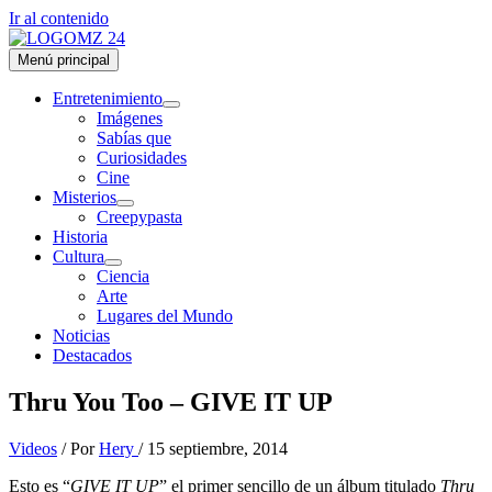
Ir al contenido
Menú principal
Entretenimiento
Imágenes
Sabías que
Curiosidades
Cine
Misterios
Creepypasta
Historia
Cultura
Ciencia
Arte
Lugares del Mundo
Noticias
Destacados
Thru You Too – GIVE IT UP
Videos
/ Por
Hery
/
15 septiembre, 2014
Esto es “
GIVE IT UP
” el primer sencillo de un álbum titulado
Thru