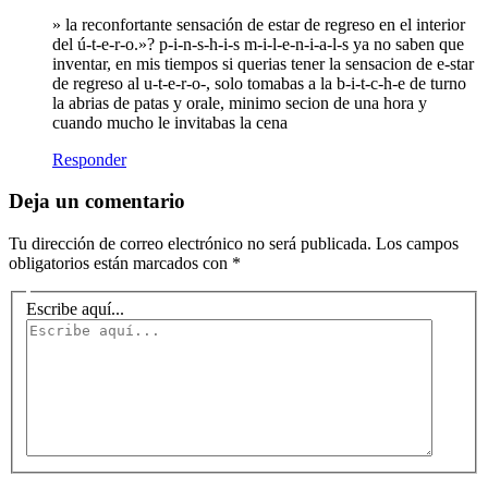
» la reconfortante sensación de estar de regreso en el interior
del ú-t-e-r-o.»? p-i-n-s-h-i-s m-i-l-e-n-i-a-l-s ya no saben que
inventar, en mis tiempos si querias tener la sensacion de e-star
de regreso al u-t-e-r-o-, solo tomabas a la b-i-t-c-h-e de turno
la abrias de patas y orale, minimo secion de una hora y
cuando mucho le invitabas la cena
Responder
Deja un comentario
Tu dirección de correo electrónico no será publicada.
Los campos
obligatorios están marcados con
*
Escribe aquí...