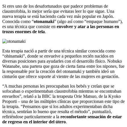
Si eres uno de los desafortunados que padece problemas de
claustrofobia, lo mejor sería que evitaras leer lo que sigue. Una
nueva terapia se está haciendo cada vez más popular en Japón.
Conocida como “
otonamaki
” (algo así como “empaque humano”),
es una técnica que consiste en
envolver y atar a las personas en
trozos enormes de tela
.
Esta terapia nació a partir de una técnica similar conocida como
“ohinamaki”, donde se envuelve a pequeños recién nacidos en
diversas posiciones para ayudarles con el desarrollo físico. Nobuko
Watanabe, una partera que goza de cierta fama entre los nipones, fue
la responsable por la creación del otonamaki y también ideó un
cinturón que ofrece soporte al vientre de las mujeres en gestación.
“A muchas personas les preocupaban los bebés y creían que se
sofocaban o experimentaban claustrofobia mientras se encontraban
envueltos”, relató a la BBC la terapeuta Orie Matsuo, de la Kyoko
Proporti – una de las múltiples clínicas que proporcionan este tipo de
la terapia. “Pensamos que si los adultos experimentaban dicha
técnica, sentirían lo bueno que resulta el método”, puntualizó,
refiriéndose particularmente a la
reconfortante sensación de estar
de regreso en el interior del útero
.