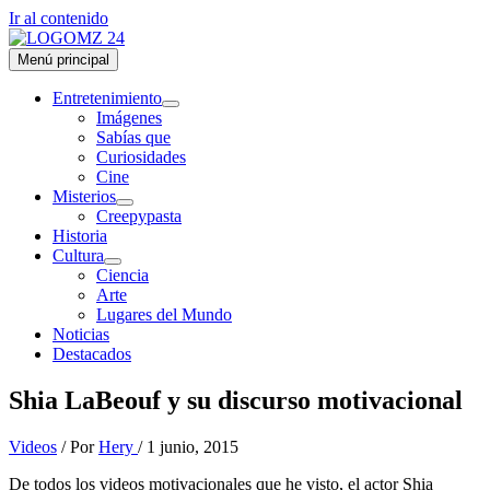
Ir al contenido
Menú principal
Entretenimiento
Imágenes
Sabías que
Curiosidades
Cine
Misterios
Creepypasta
Historia
Cultura
Ciencia
Arte
Lugares del Mundo
Noticias
Destacados
Shia LaBeouf y su discurso motivacional
Videos
/ Por
Hery
/
1 junio, 2015
De todos los videos motivacionales que he visto, el actor Shia