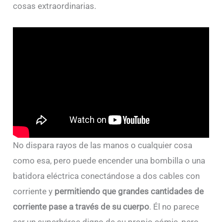
cosas extraordinarias.
No dispara rayos de las manos o cualquier cosa
como esa, pero puede encender una bombilla o una
batidora eléctrica conectándose a dos cables con
corriente y
permitiendo que grandes cantidades de
corriente pase a través de su cuerpo
. Él no parece
ser un superhéroe digno de su propio cómic, pero,