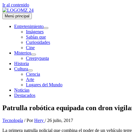
Ir al contenido
Menú principal
Entretenimiento
Imágenes
Sabías que
Curiosidades
Cine
Misterios
Creepypasta
Historia
Cultura
Ciencia
Arte
Lugares del Mundo
Noticias
Destacados
Patrulla robótica equipada con dron vigil
Tecnología
/ Por
Hery
/
26 julio, 2017
La primera patrulla policial que combina el poder de un vehículo ter