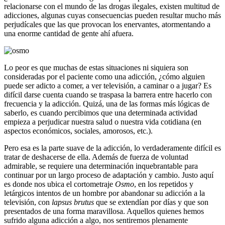
relacionarse con el mundo de las drogas ilegales, existen multitud de
adicciones, algunas cuyas consecuencias pueden resultar mucho más
perjudícales que las que provocan los enervantes, atormentando a
una enorme cantidad de gente ahí afuera.
Lo peor es que muchas de estas situaciones ni siquiera son
consideradas por el paciente como una adicción, ¿cómo alguien
puede ser adicto a comer, a ver televisión, a caminar o a jugar? Es
difícil darse cuenta cuando se traspasa la barrera entre hacerlo con
frecuencia y la adicción. Quizá, una de las formas más lógicas de
saberlo, es cuando percibimos que una determinada actividad
empieza a perjudicar nuestra salud o nuestra vida cotidiana (en
aspectos económicos, sociales, amorosos, etc.).
Pero esa es la parte suave de la adicción, lo verdaderamente difícil es
tratar de deshacerse de ella. Además de fuerza de voluntad
admirable, se requiere una determinación inquebrantable para
continuar por un largo proceso de adaptación y cambio. Justo aquí
es donde nos ubica el cortometraje
Osmo
, en los repetidos y
letárgicos intentos de un hombre por abandonar su adicción a la
televisión, con
lapsus brutus
que se extendían por días y que son
presentados de una forma maravillosa. Aquellos quienes hemos
sufrido alguna adicción a algo, nos sentiremos plenamente