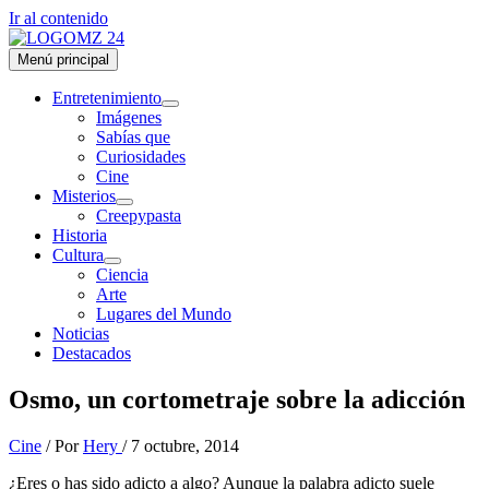
Ir al contenido
Menú principal
Entretenimiento
Imágenes
Sabías que
Curiosidades
Cine
Misterios
Creepypasta
Historia
Cultura
Ciencia
Arte
Lugares del Mundo
Noticias
Destacados
Osmo, un cortometraje sobre la adicción
Cine
/ Por
Hery
/
7 octubre, 2014
¿Eres o has sido adicto a algo? Aunque la palabra adicto suele