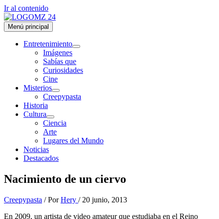
Ir al contenido
Menú principal
Entretenimiento
Imágenes
Sabías que
Curiosidades
Cine
Misterios
Creepypasta
Historia
Cultura
Ciencia
Arte
Lugares del Mundo
Noticias
Destacados
Nacimiento de un ciervo
Creepypasta
/ Por
Hery
/
20 junio, 2013
En 2009, un artista de video amateur que estudiaba en el Reino