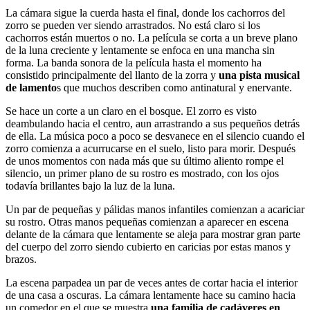
La cámara sigue la cuerda hasta el final, donde los cachorros del
zorro se pueden ver siendo arrastrados. No está claro si los
cachorros están muertos o no. La película se corta a un breve plano
de la luna creciente y lentamente se enfoca en una mancha sin
forma. La banda sonora de la película hasta el momento ha
consistido principalmente del llanto de la zorra y
una pista musical
de lamento
s que muchos describen como antinatural y enervante.
Se hace un corte a un claro en el bosque. El zorro es visto
deambulando hacia el centro, aun arrastrando a sus pequeños detrás
de ella. La música poco a poco se desvanece en el silencio cuando el
zorro comienza a acurrucarse en el suelo, listo para morir. Después
de unos momentos con nada más que su último aliento rompe el
silencio, un primer plano de su rostro es mostrado, con los ojos
todavía brillantes bajo la luz de la luna.
Un par de pequeñas y pálidas manos infantiles comienzan a acariciar
su rostro. Otras manos pequeñas comienzan a aparecer en escena
delante de la cámara que lentamente se aleja para mostrar gran parte
del cuerpo del zorro siendo cubierto en caricias por estas manos y
brazos.
La escena parpadea un par de veces antes de cortar hacia el interior
de una casa a oscuras. La cámara lentamente hace su camino hacia
un comedor en el que se muestra
una familia de cadáveres en