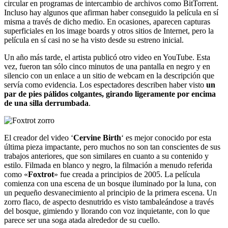
circular en programas de intercambio de archivos como BitTorrent.
Incluso hay algunos que afirman haber conseguido la película en sí
misma a través de dicho medio. En ocasiones, aparecen capturas
superficiales en los image boards y otros sitios de Internet, pero la
película en sí casi no se ha visto desde su estreno inicial.
Un año más tarde, el artista publicó otro video en YouTube. Esta
vez, fueron tan sólo cinco minutos de una pantalla en negro y en
silencio con un enlace a un sitio de webcam en la descripción que
servía como evidencia. Los espectadores describen haber visto
un
par de pies pálidos colgantes, girando ligeramente por encima
de una silla derrumbada
.
El creador del video ‘
Cervine Birth
‘ es mejor conocido por esta
última pieza impactante, pero muchos no son tan conscientes de sus
trabajos anteriores, que son similares en cuanto a su contenido y
estilo. Filmada en blanco y negro, la filmación a menudo referida
como «
Foxtrot
» fue creada a principios de 2005. La película
comienza con una escena de un bosque iluminado por la luna, con
un pequeño desvanecimiento al principio de la primera escena. Un
zorro flaco, de aspecto desnutrido es visto tambaleándose a través
del bosque, gimiendo y llorando con voz inquietante, con lo que
parece ser una soga atada alrededor de su cuello.