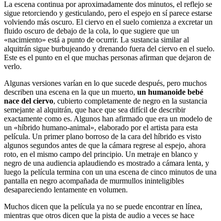
La escena continua por aproximadamente dos minutos, el reflejo se
sigue retorciendo y gesticulando, pero el espejo en sí parece estarse
volviendo más oscuro. El ciervo en el suelo comienza a excretar un
fluido oscuro de debajo de la cola, lo que sugiere que un
«nacimiento» está a punto de ocurrir. La sustancia similar al
alquitrán sigue burbujeando y drenando fuera del ciervo en el suelo.
Este es el punto en el que muchas personas afirman que dejaron de
verlo.
Algunas versiones varían en lo que sucede después, pero muchos
describen una escena en la que un muerto,
un humanoide bebé
nace del ciervo
, cubierto completamente de negro en la sustancia
semejante al alquitrán, que hace que sea difícil de describir
exactamente como es. Algunos han afirmado que era un modelo de
un «híbrido humano-animal», elaborado por el artista para esta
película. Un primer plano borroso de la cara del híbrido es visto
algunos segundos antes de que la cámara regrese al espejo, ahora
roto, en el mismo campo del principio. Un metraje en blanco y
negro de una audiencia aplaudiendo es mostrado a cámara lenta, y
luego la película termina con un una escena de cinco minutos de una
pantalla en negro acompañada de murmullos ininteligibles
desapareciendo lentamente en volumen.
Muchos dicen que la película ya no se puede encontrar en línea,
mientras que otros dicen que la pista de audio a veces se hace