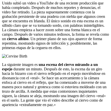
Unido subió un video a YouTube de una reciente producción que
había completado. Después de muchos reportes y denuncias, el
video fue retirado. La pieza supuestamente comienza con la
grabación persistente de una pradera con niebla que algunos creen
que se encuentra en Irlanda. El único sonido en esta escena es un
silbido claro que se va tornando sordo, con palabras ininteligibles.
La cámara empieza a hacer zoom sobre una forma blanca en el
campo. Después de varios minutos tediosos, la forma se revela como
un
ciervo albino
. Un primer plano de sus ojos aparece de forma
repentina, mostrando signos de infección y, posiblemente, las
primeras etapas de la ceguera en ellos.
La siguiente imagen es
una escena del ciervo mirando a un
espejo
durante un minuto. Después de esto, la escena da un giro
hacia lo bizarro con el siervo reflejado en el espejo moviéndose en
disonancia con el «real». Se hace un acercamiento y la cámara
enfoca al ciervo en el reflejo, que ha comenzado a moverse de una
manera poco natural y grotesca como si estuviera moldeado con un
trozo de arcilla. A medida que estas contorsiones inquietantes
siguen, la cámara se aleja, mostrando una imagen del ciervo «real»
en el suelo. La gente que vio el video describe al ciervo como de
apariencia «extrañamente en paz.»