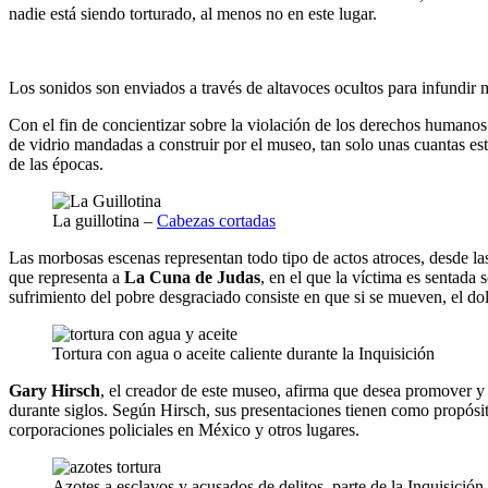
nadie está siendo torturado, al menos no en este lugar.
Los sonidos son enviados a través de altavoces ocultos para infundir 
Con el fin de concientizar sobre la violación de los derechos humano
de vidrio mandadas a construir por el museo, tan solo unas cuantas e
de las épocas.
La guillotina –
Cabezas cortadas
Las morbosas escenas representan todo tipo de actos atroces, desde las
que representa a
La Cuna de Judas
, en el que la víctima es sentada
sufrimiento del pobre desgraciado consiste en que si se mueven, el do
Tortura con agua o aceite caliente durante la Inquisición
Gary Hirsch
, el creador de este museo, afirma que desea promover 
durante siglos. Según Hirsch, sus presentaciones tienen como propósit
corporaciones policiales en México y otros lugares.
Azotes a esclavos y acusados ​​de delitos, parte de la Inquisició