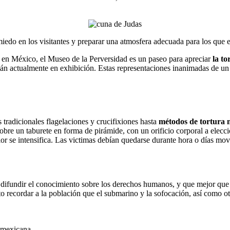
miedo en los visitantes y preparar una atmosfera adecuada para los que 
s en México, el Museo de la Perversidad es un paseo para apreciar
la to
stán actualmente en exhibición. Estas representaciones inanimadas de u
 tradicionales flagelaciones y crucifixiones hasta
métodos de tortura m
 sobre un taburete en forma de pirámide, con un orificio corporal a elecc
lor se intensifica. Las victimas debían quedarse durante hora o días mo
y difundir el conocimiento sobre los derechos humanos, y que mejor qu
o recordar a la población que el submarino y la sofocación, así como ot
n mexicana.