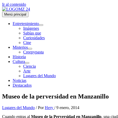
Ir al contenido
Menú principal
Entretenimiento
Imágenes
Sabías que
Curiosidades
Cine
Misterios
Creepypasta
Historia
Cultura
Ciencia
Arte
Lugares del Mundo
Noticias
Destacados
Museo de la perversidad en Manzanillo
Lugares del Mundo
/ Por
Hery
/
9 enero, 2014
Cuando entras al
Museo de la Perversidad en Manzanillo
, una ciu