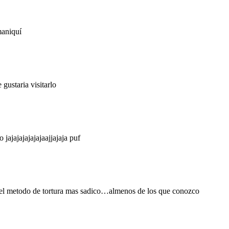
maniquí
gustaria visitarlo
jajajajajajajaajjajaja puf
es el metodo de tortura mas sadico…almenos de los que conozco