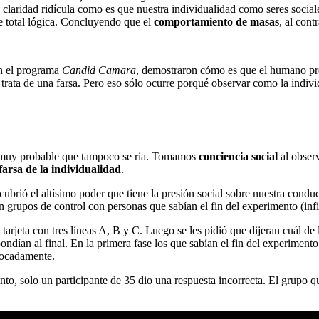
 claridad ridícula como es que nuestra individualidad como seres sociale
de total lógica. Concluyendo que el
comportamiento de masas
, al cont
on el programa
Candid Camara
, demostraron cómo es que el humano pr
 trata de una farsa. Pero eso sólo ocurre porqué observar como la indivi
es muy probable que tampoco se ria. Tomamos
conciencia social
al observ
farsa de la individualidad
.
cubrió el altísimo poder que tiene la presión social sobre nuestra cond
 grupos de control con personas que sabían el fin del experimento (infi
tarjeta con tres líneas A, B y C. Luego se les pidió que dijeran cuál de l
ndían al final. En la primera fase los que sabían el fin del experimento 
vocadamente.
to, solo un participante de 35 dio una respuesta incorrecta. El grupo que