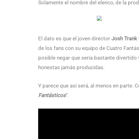
Solamente el nombre del elenco, de la prod
El dato es que el joven director
Josh Trank
de los fans con su equipo de Cuatro Fantás
posible negar que sería bastante divertido
honestas jamás producidas.
Y parece que así será, al menos en parte. Co
Fantásticos
”.