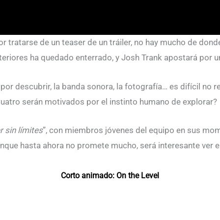
 tratarse de un teaser de un tráiler, no hay mucho de dond
teriores ha quedado enterrado, y Josh Trank apostará por u
por descubrir, la banda sonora, la fotografía… es difícil no 
Cuatro serán motivados por el instinto humano de explorar?
 sin límites
”, con miembros jóvenes del equipo en sus mom
unque hasta ahora no promete mucho, será interesante ver e
Corto animado: On the Level