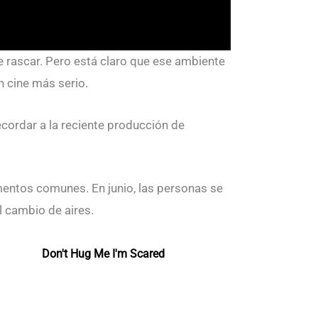
e rascar. Pero está claro que ese ambiente
n cine más serio.
recordar a la reciente producción de
entos comunes. En junio, las personas se
l cambio de aires.
Don't Hug Me I'm Scared