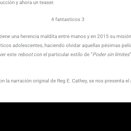
ucción y ahora un teaser.
tiene una herencia maldita entre manos y en 2015 su misió
ticos adolescentes, haciendo olvidar aquellas pésimas pelí
 ver este
reboot
con el particular estilo de “
Poder sin límites
n la narración original de Reg E. Cathey, se nos presenta el