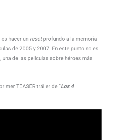
n es hacer un
reset
profundo a la memoria
culas de 2005 y 2007. En este punto no es
”, una de las películas sobre héroes más
 primer TEASER tráiler de “
Los 4