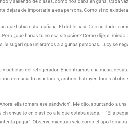
ando y saliendo de clases, como nos daba en gana. Cada v
ente dejara de importarle a esa persona. Como si no existiera
las que había esta mañana. El doble casi. Con cuidado, cam
e. Pero ¿que harías tu en esa situación? Como dije, el mied
s, le sugerí que uniéramos a algunas personas. Lucy se neg
 y bebidas del refrigerador. Encontramos una mesa, desatam
mbos demasiado asustados, ambos distrayéndonos al observa
hora, ella tomara ese sándwich”. Me dijo, apuntando a una m
ch envuelto en plástico a la que estaba atada. – “Ella pagara 
o intenta pagar”. Observe mientras veía como el tipo tomaba 