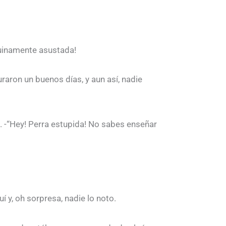
nuinamente asustada!
aron un buenos días, y aun así, nadie
a. -“Hey! Perra estupida! No sabes enseñar
í y, oh sorpresa, nadie lo noto.