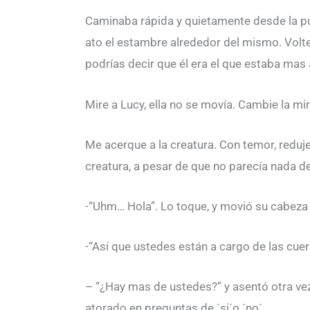
Caminaba rápida y quietamente desde la puer
ato el estambre alrededor del mismo. Volt
podrías decir que él era el que estaba ma
Mire a Lucy, ella no se movía. Cambie la mir
Me acerque a la creatura. Con temor, reduj
creatura, a pesar de que no parecía nada d
-“Uhm… Hola”. Lo toque, y movió su cabeza
-“Así que ustedes están a cargo de las cue
– “¿Hay mas de ustedes?” y asentó otra vez
atorado en preguntas de ´si´o `no´.