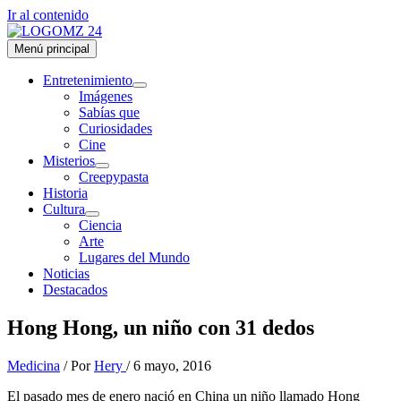
Ir al contenido
Menú principal
Entretenimiento
Imágenes
Sabías que
Curiosidades
Cine
Misterios
Creepypasta
Historia
Cultura
Ciencia
Arte
Lugares del Mundo
Noticias
Destacados
Hong Hong, un niño con 31 dedos
Medicina
/ Por
Hery
/
6 mayo, 2016
El pasado mes de enero nació en China un niño llamado Hong