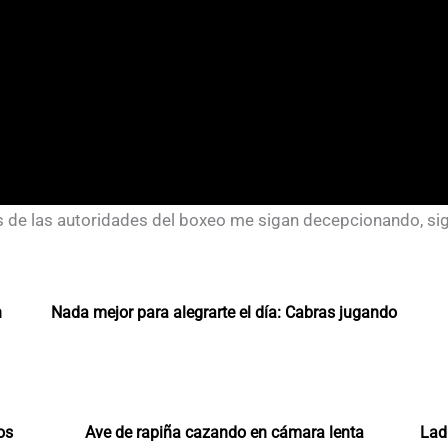
as de las autoridades del boxeo me sigan decepcionando, s
n
Nada mejor para alegrarte el día: Cabras jugando
os
Ave de rapiña cazando en cámara lenta
Lad