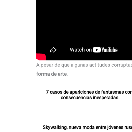
A pesar de que algunas actitudes corrupt
forma de arte
.
7 casos de apariciones de fantasmas co
consecuencias inesperadas
Skywalking, nueva moda entre jóvenes rus