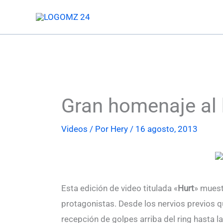
Ir
al
contenido
Gran homenaje al
Videos
/ Por
Hery
/
16 agosto, 2013
Esta edición de video titulada «
Hurt
» muest
protagonistas. Desde los nervios previos que
recepción de golpes arriba del ring hasta l