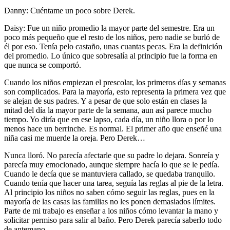
Danny: Cuéntame un poco sobre Derek.
Daisy: Fue un niño promedio la mayor parte del semestre. Era un
poco más pequeño que el resto de los niños, pero nadie se burló de
él por eso. Tenía pelo castaño, unas cuantas pecas. Era la definición
del promedio. Lo único que sobresalía al principio fue la forma en
que nunca se comportó.
Cuando los niños empiezan el prescolar, los primeros días y semanas
son complicados. Para la mayoría, esto representa la primera vez que
se alejan de sus padres. Y a pesar de que solo están en clases la
mitad del día la mayor parte de la semana, aun así parece mucho
tiempo. Yo diría que en ese lapso, cada día, un niño llora o por lo
menos hace un berrinche. Es normal. El primer año que enseñé una
niña casi me muerde la oreja. Pero Derek…
Nunca lloró. No parecía afectarle que su padre lo dejara. Sonreía y
parecía muy emocionado, aunque siempre hacía lo que se le pedía.
Cuando le decía que se mantuviera callado, se quedaba tranquilo.
Cuando tenía que hacer una tarea, seguía las reglas al pie de la letra.
Al principio los niños no saben cómo seguir las reglas, pues en la
mayoría de las casas las familias no les ponen demasiados límites.
Parte de mi trabajo es enseñar a los niños cómo levantar la mano y
solicitar permiso para salir al baño. Pero Derek parecía saberlo todo
de antemano.