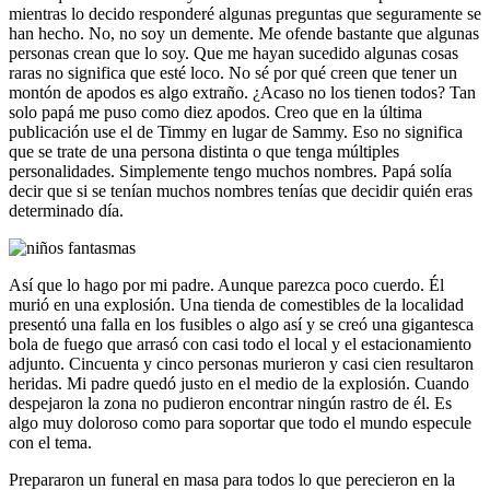
mientras lo decido responderé algunas preguntas que seguramente se
han hecho. No, no soy un demente. Me ofende bastante que algunas
personas crean que lo soy. Que me hayan sucedido algunas cosas
raras no significa que esté loco. No sé por qué creen que tener un
montón de apodos es algo extraño. ¿Acaso no los tienen todos? Tan
solo papá me puso como diez apodos. Creo que en la última
publicación use el de Timmy en lugar de Sammy. Eso no significa
que se trate de una persona distinta o que tenga múltiples
personalidades. Simplemente tengo muchos nombres. Papá solía
decir que si se tenían muchos nombres tenías que decidir quién eras
determinado día.
Así que lo hago por mi padre. Aunque parezca poco cuerdo. Él
murió en una explosión. Una tienda de comestibles de la localidad
presentó una falla en los fusibles o algo así y se creó una gigantesca
bola de fuego que arrasó con casi todo el local y el estacionamiento
adjunto. Cincuenta y cinco personas murieron y casi cien resultaron
heridas. Mi padre quedó justo en el medio de la explosión. Cuando
despejaron la zona no pudieron encontrar ningún rastro de él. Es
algo muy doloroso como para soportar que todo el mundo especule
con el tema.
Prepararon un funeral en masa para todos lo que perecieron en la