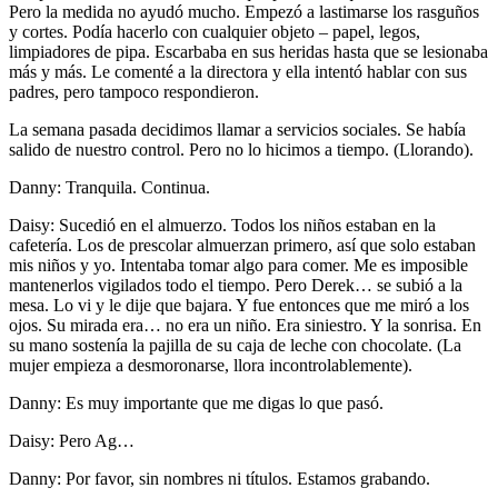
Pero la medida no ayudó mucho. Empezó a lastimarse los rasguños
y cortes. Podía hacerlo con cualquier objeto – papel, legos,
limpiadores de pipa. Escarbaba en sus heridas hasta que se lesionaba
más y más. Le comenté a la directora y ella intentó hablar con sus
padres, pero tampoco respondieron.
La semana pasada decidimos llamar a servicios sociales. Se había
salido de nuestro control. Pero no lo hicimos a tiempo. (Llorando).
Danny: Tranquila. Continua.
Daisy: Sucedió en el almuerzo. Todos los niños estaban en la
cafetería. Los de prescolar almuerzan primero, así que solo estaban
mis niños y yo. Intentaba tomar algo para comer. Me es imposible
mantenerlos vigilados todo el tiempo. Pero Derek… se subió a la
mesa. Lo vi y le dije que bajara. Y fue entonces que me miró a los
ojos. Su mirada era… no era un niño. Era siniestro. Y la sonrisa. En
su mano sostenía la pajilla de su caja de leche con chocolate. (La
mujer empieza a desmoronarse, llora incontrolablemente).
Danny: Es muy importante que me digas lo que pasó.
Daisy: Pero Ag…
Danny: Por favor, sin nombres ni títulos. Estamos grabando.