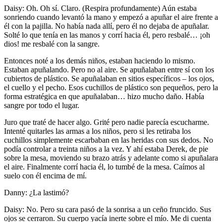
Daisy: Oh. Oh sí. Claro. (Respira profundamente) Aún estaba
sonriendo cuando levantó la mano y empezó a apuñar el aire frente a
él con la pajilla. No había nada allí, pero él no dejaba de apuñalar.
Solté lo que tenía en las manos y corrí hacia él, pero resbalé… ¡oh
dios! me resbalé con la sangre.
Entonces noté a los demás niños, estaban haciendo lo mismo.
Estaban apuñalando. Pero no al aire. Se apuñalaban entre sí con los
cubiertos de plástico. Se apuñalaban en sitios específicos – los ojos,
el cuello y el pecho. Esos cuchillos de plástico son pequeños, pero la
forma estratégica en que apuñalaban… hizo mucho daño. Había
sangre por todo el lugar.
Juro que traté de hacer algo. Grité pero nadie parecía escucharme.
Intenté quitarles las armas a los niños, pero si les retiraba los
cuchillos simplemente escarbaban en las heridas con sus dedos. No
podía controlar a treinta niños a la vez. Y ahí estaba Derek, de pie
sobre la mesa, moviendo su brazo atrás y adelante como si apuñalara
el aire. Finalmente corrí hacia él, lo tumbé de la mesa. Caímos al
suelo con él encima de mí.
Danny: ¿La lastimó?
Daisy: No. Pero su cara pasó de la sonrisa a un ceño fruncido. Sus
ojos se cerraron. Su cuerpo yacía inerte sobre el mío. Me di cuenta