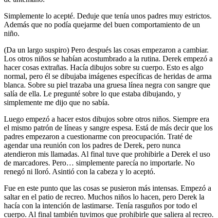
Simplemente lo acepté. Deduje que tenía unos padres muy estrictos.
Además que no podía quejarme del buen comportamiento de un
niño.
(Da un largo suspiro) Pero después las cosas empezaron a cambiar.
Los otros niños se habían acostumbrado a la rutina. Derek empezó a
hacer cosas extrañas. Hacía dibujos sobre su cuerpo. Esto es algo
normal, pero él se dibujaba imágenes específicas de heridas de arma
blanca. Sobre su piel trazaba una gruesa línea negra con sangre que
salía de ella. Le pregunté sobre lo que estaba dibujando, y
simplemente me dijo que no sabía.
Luego empezó a hacer estos dibujos sobre otros niños. Siempre era
el mismo patrón de líneas y sangre espesa. Está de más decir que los
padres empezaron a cuestionarme con preocupación. Traté de
agendar una reunión con los padres de Derek, pero nunca
atendieron mis llamadas. Al final tuve que prohibirle a Derek el uso
de marcadores. Pero… simplemente parecía no importarle. No
renegó ni lloró. Asintió con la cabeza y lo aceptó.
Fue en este punto que las cosas se pusieron más intensas. Empezó a
saltar en el patio de recreo. Muchos niños lo hacen, pero Derek la
hacía con la intención de lastimarse. Tenía rasguños por todo el
cuerpo. Al final también tuvimos que prohibirle que saliera al recreo.