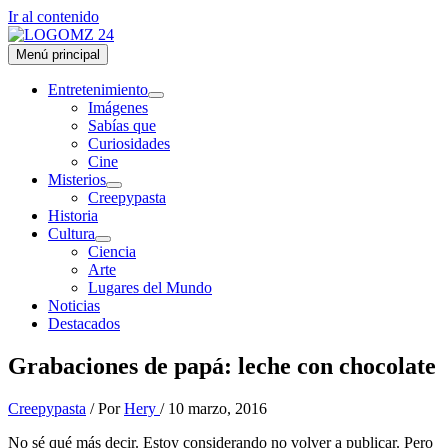
Ir al contenido
Menú principal
Entretenimiento
Imágenes
Sabías que
Curiosidades
Cine
Misterios
Creepypasta
Historia
Cultura
Ciencia
Arte
Lugares del Mundo
Noticias
Destacados
Grabaciones de papá: leche con chocolate
Creepypasta
/ Por
Hery
/
10 marzo, 2016
No sé qué más decir. Estoy considerando no volver a publicar. Pero