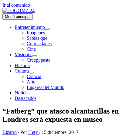
Ir al contenido
Menú principal
Entretenimiento
Imágenes
Sabías que
Curiosidades
Cine
Misterios
Creepypasta
Historia
Cultura
Ciencia
Arte
Lugares del Mundo
Noticias
Destacados
“Fatberg” que atascó alcantarillas en
Londres será expuesta en museo
Bizarro
/ Por
Hery
/
15 diciembre, 2017