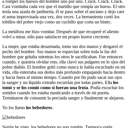
a romper los huesos del hombre uno por uno. Crack. Crack. Crack.
Casi vomitaba cada vez que el martillo que rompía un hueso. El otro
tenía una azada de jardinería, él se paso sobre el anciano y dejo caer
el arma improvisada una vez, dos veces. La herramienta cortó los
tobillos del pobre viejo como un cuchillo que corta un bistec.
La metáfora me hizo vomitar. Después de que recuperé el aliento
volví a mirar, sólo para satisfacer mi propio horror creciente.
La mujer, que estaba desarmada, tomo sus dos manos y desgarró el
pecho del hombre. Sus manos se esparcían sobre toda la faz del
hombre que gritaba mientras los otros le sacrificaban. Fue entonces
cuando, y quisiera olvidar esto, ella clavó sus pulgares en lo ojos del
pobre diablo. El hombre gritó como nunca lo había escuchado en mi
vida, ella enterraba sus dedos más profundo empujando hacia dentro
y hacia fuera al mismo tiempo. Cuando por fin pudo sacar sus ojos
la sangre y un líquido extraño escurrían por todas partes. Ella
los
tomó y se los comió como si fueran una fruta
. Podía escuchar los
sonidos cuando los estaba masticando a través de mi puerta.
Terminaron de consumir la preciada sangre y finalmente se alejaron.
Yo los llamo
los bebedores
.
Según he visto, los bebedores no son zombis. Tampoco están