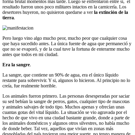
forma brutal momentos más tarde. Luego se enfrentaron entre sí, el
resultado fueron unos poco militares intactos en la carnicería. Los
desertores huyeron, no quisieron quedarse a ver
la extinción de la
tierra
.
Pero luego vino algo mucho peor, mucho peor que cualquier cosa
que haya sucedido antes. La única fuente de agua que permaneció y
que no se evaporó, y de la cual tuve la fortuna de enterarme mucho
antes que todos en mi ciudad.
Era la sangre
.
La sangre, que contiene un 90% de agua, era el único líquido
restante para sobrevivir. Y si, algunos lo hicieron. Al principio no lo
creía, fue realmente horrible.
Los animales fueron primero. Las personas desesperadas por saciar
su sed bebían la sangre de perros, gatos, cualquier tipo de mascotas
y animales salvajes de todo tipo. Muchos apenas y ofrecían unas
cuantas gotas del vital líquido. La situación se vio agravada por el
hecho de que vivo en una ciudad bastante grande, donde a parte de
los animales domésticos y algunos otros silvestres, no había mucho
de donde beber. Tal vez, aquellos que vivían en zonas más
despobladas del país tuvieron una mejor suerte, no tengo manera de