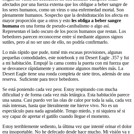
afectados por una fuerza externa que los obligue a beber sangre de
los seres humanos, como un virus o una enfermedad mortal. Son
plenamente humanos. Sospecho que la deshidratación los afecta en
mayor proporción que a otros y esto
les obliga a beber sangre
humana
en una forma de pseudo-canibalismo o algo así.
Representan el lado oscuro de los pocos humanos que restan. Los
bebedores parecen reconocerse entre sí mediante algunos signos
sutiles, pero al no ser uno de ello, no podría confirmarlo.
Lo más rápido que pude, tomé mis escasas provisiones, algunas
pequeñas comodidades, este notebook y mi Desert Eagle .357 y fui
a mi habitación. Empujé la cama contra la puerta con mi fuerza que
se desvanece rápidamente y amontone algunos muebles más. La
Desert Eagle tiene una ronda completa de siete tiros, además de una
reserva. Suficiente para trece bebedores.
Se está poniendo cada vez peor. Estoy respirando con mucha
dificultad y de forma cada vez más letárgica. Esta habitación parece
una sauna. Casi puedo ver las olas de calor por toda la sala, cada vez
más intensas, hasta que literalmente me hierve vivo. No es un
espectáculo para nada agradable. Tengo miedo, y ni siquiera sé si
soy capaz de apretar el gatillo cuando llegue el momento.
Estoy terriblemente sediento, la última vez que intenté orinar el dolor
era insoportable. No he defecado desde hace mucho. Mi visión va y