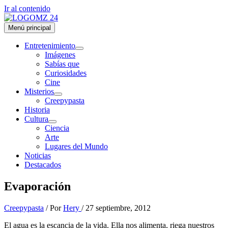
Ir al contenido
Menú principal
Entretenimiento
Imágenes
Sabías que
Curiosidades
Cine
Misterios
Creepypasta
Historia
Cultura
Ciencia
Arte
Lugares del Mundo
Noticias
Destacados
Evaporación
Creepypasta
/ Por
Hery
/
27 septiembre, 2012
El agua es la escancia de la vida. Ella nos alimenta, riega nuestros