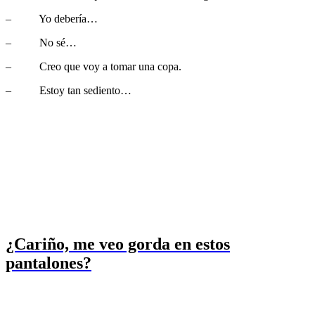
– Yo debería…
– No sé…
– Creo que voy a tomar una copa.
– Estoy tan sediento…
¿Cariño, me veo gorda en estos
pantalones?