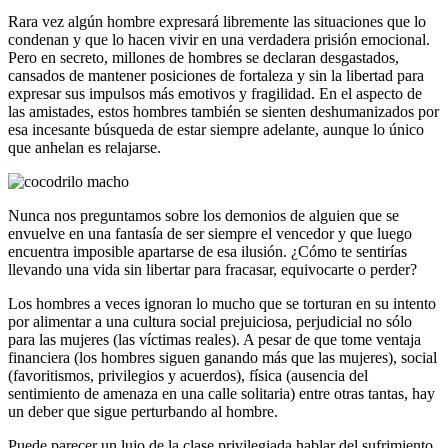
Rara vez algún hombre expresará libremente las situaciones que lo
condenan y que lo hacen vivir en una verdadera prisión emocional.
Pero en secreto, millones de hombres se declaran desgastados,
cansados ​​de mantener posiciones de fortaleza y sin la libertad para
expresar sus impulsos más emotivos y fragilidad. En el aspecto de
las amistades, estos hombres también se sienten deshumanizados por
esa incesante búsqueda de estar siempre adelante, aunque lo único
que anhelan es relajarse.
Nunca nos preguntamos sobre los demonios de alguien que se
envuelve en una fantasía de ser siempre el vencedor y que luego
encuentra imposible apartarse de esa ilusión. ¿Cómo te sentirías
llevando una vida sin libertar para fracasar, equivocarte o perder?
Los hombres a veces ignoran lo mucho que se torturan en su intento
por alimentar a una cultura social prejuiciosa, perjudicial no sólo
para las mujeres (las víctimas reales). A pesar de que tome ventaja
financiera (los hombres siguen ganando más que las mujeres), social
(favoritismos, privilegios y acuerdos), física (ausencia del
sentimiento de amenaza en una calle solitaria) entre otras tantas, hay
un deber que sigue perturbando al hombre.
Puede parecer un lujo de la clase privilegiada hablar del sufrimiento