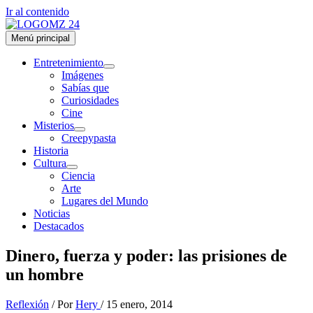
Ir al contenido
Menú principal
Entretenimiento
Imágenes
Sabías que
Curiosidades
Cine
Misterios
Creepypasta
Historia
Cultura
Ciencia
Arte
Lugares del Mundo
Noticias
Destacados
Dinero, fuerza y poder: las prisiones de
un hombre
Reflexión
/ Por
Hery
/
15 enero, 2014