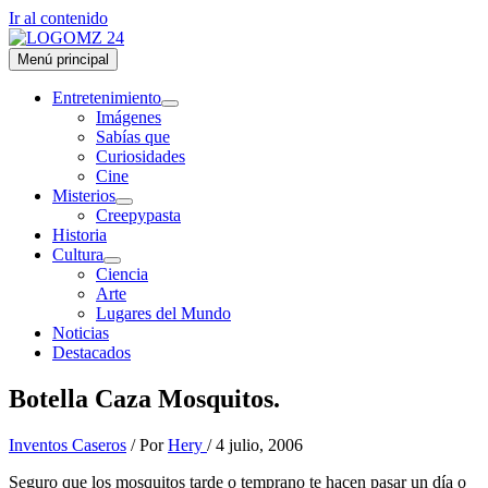
Ir al contenido
Menú principal
Entretenimiento
Imágenes
Sabías que
Curiosidades
Cine
Misterios
Creepypasta
Historia
Cultura
Ciencia
Arte
Lugares del Mundo
Noticias
Destacados
Botella Caza Mosquitos.
Inventos Caseros
/ Por
Hery
/
4 julio, 2006
Seguro que los mosquitos tarde o temprano te hacen pasar un día o