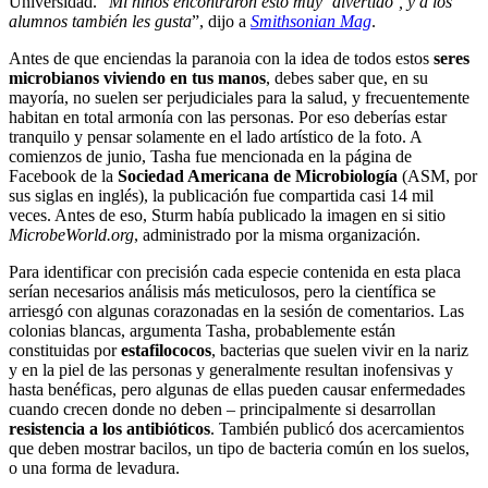
Universidad. “
Mi niños encontraron esto muy ‘divertido’, y a los
alumnos también les gusta
”, dijo a
Smithsonian Mag
.
Antes de que enciendas la paranoia con la idea de todos estos
seres
microbianos viviendo en tus manos
, debes saber que, en su
mayoría, no suelen ser perjudiciales para la salud, y frecuentemente
habitan en total armonía con las personas. Por eso deberías estar
tranquilo y pensar solamente en el lado artístico de la foto. A
comienzos de junio, Tasha fue mencionada en la página de
Facebook de la
Sociedad Americana de Microbiología
(ASM, por
sus siglas en inglés), la publicación fue compartida casi 14 mil
veces. Antes de eso, Sturm había publicado la imagen en si sitio
MicrobeWorld.org
, administrado por la misma organización.
Para identificar con precisión cada especie contenida en esta placa
serían necesarios análisis más meticulosos, pero la científica se
arriesgó con algunas corazonadas en la sesión de comentarios. Las
colonias blancas, argumenta Tasha, probablemente están
constituidas por
estafilococos
, bacterias que suelen vivir en la nariz
y en la piel de las personas y generalmente resultan inofensivas y
hasta benéficas, pero algunas de ellas pueden causar enfermedades
cuando crecen donde no deben – principalmente si desarrollan
resistencia a los antibióticos
. También publicó dos acercamientos
que deben mostrar bacilos, un tipo de bacteria común en los suelos,
o una forma de levadura.