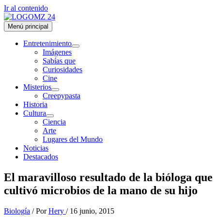
Ir al contenido
Menú principal
Entretenimiento
Imágenes
Sabías que
Curiosidades
Cine
Misterios
Creepypasta
Historia
Cultura
Ciencia
Arte
Lugares del Mundo
Noticias
Destacados
El maravilloso resultado de la bióloga que
cultivó microbios de la mano de su hijo
Biología
/ Por
Hery
/
16 junio, 2015