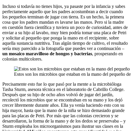
Incluso si todavía no tienes hijos, ya pasaste por la infancia y sabes
perfectamente aquello que los padres acostumbran a decir cuando
los pequeños terminan de jugar con tierra. Es un hecho, la primera
cosa que los padres mandan es lavarse las manos. Pero si la madre
en cuestión fuera científica y tuviera un poco de curiosidad, antes de
enviar a su hijo al lavabo, muy bien podría tomar una placa de Petri
y solicitar al pequeño que ponga la mano en el recipiente, sobre
aquella sustancia nutritiva. Tras algún tiempo de cultivo, el resultado
sería muy parecido a la fotografía que puedes ver a continuación –
un mosaico maravilloso de hongos y bacterias
, prosperando en
colonias multicolores.
Estos son los microbios que estaban en la mano del pequeño des
Precisamente esto fue lo que pasó por la mente a la microbióloga
Tasha Sturm, asesora técnica en el laboratorio de Cabrillo College.
Después que su hijo de ocho años volvió de jugar del jardín,
recolectó los microbios que se encontraban en su mano y los dejó
crecer libremente durante años. Ella ya venía haciendo esto con su
hija mayor, hasta que la mano de la niña se hizo demasiado grande
para las placas de Petri. Por más que las colonias crecieron y se
desarrollaron, la forma de la mano y de los dedos se preservaba – y
Sturm empleaba los microorganismos para ilustrar sus clases en la