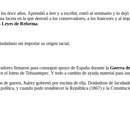
os doce años. Aprendió a leer y a escribir, entró al seminario y lo dej
Una faceta en la que derrotó a los conservadores, a los franceses y al im
s
Leyes de Reforma
.
udadano sin importar su origen racial.
vadores firmaron para conseguir apoyo de España durante la
Guerra de
 el Istmo de Tehuantepec. Y todo a cambio de ayuda material para asegur
ños de guerra, Juárez gobernó por encima de ella. Dotándose de facultad
política, y cuando pudo restablecer la República (1867) y la Constitució