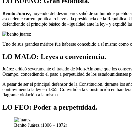
LO BUENO: Gran estadista.
Benito Juárez
, huyendo del desamparo, salió de su humilde pueblo a l
ascendente carrera política lo llevó a la presidencia de la República. 
defendiendo el principio básico de «igualdad ante la ley» y expidió la
Uno de sus grandes méritos fue haberse concebido a sí mismo como ci
LO MALO: Leyes a conveniencia.
Juárez criticó severamente el tratado de Mon-Almonte que los conser
Ocampo, concediendo el paso a perpetuidad de los estadounidenses por
A pesar de ser el principal defensor de la Constitución, durante los a
contraviniendo la ley en 1865. Convirtió a la Constitución en bandera 
flagrante violación a la misma.
LO FEO: Poder a perpetuidad.
Benito Juárez (1806 – 1872)