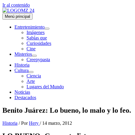
Ir al contenido
Menú principal
Entretenimiento
Imágenes
Sabías que
Curiosidades
Cine
Misterios
Creepypasta
Historia
Cultura
Ciencia
Arte
Lugares del Mundo
Noticias
Destacados
Benito Juárez: Lo bueno, lo malo y lo feo.
Historia
/ Por
Hery
/
14 marzo, 2012