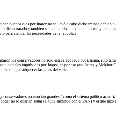
 con buenos ojos por Juarez no se llevó a cabo dicho tratado debido a
do dicho tratado y también se ha omitido su exilio en boston y creo que 
rio para atender las necesidades de la república
rmaron los conservadores no solo estaba apoyado por España, sino tambi
nstitucionales impulsadas por Juarez, es por eso que Juarez y Melchor 
rado solo por ariquecer las arcas del vaticano.
es y conservadores no eran tan grandes ( como el sistema politico actua
der no lo querian soltar (alguna similitud con el PAN) y el que hizo a