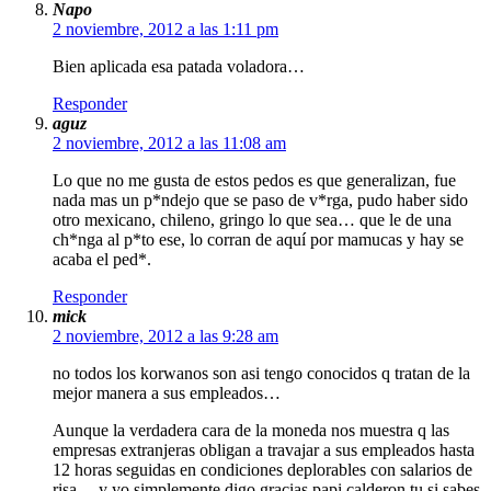
Napo
2 noviembre, 2012 a las 1:11 pm
Bien aplicada esa patada voladora…
Responder
aguz
2 noviembre, 2012 a las 11:08 am
Lo que no me gusta de estos pedos es que generalizan, fue
nada mas un p*ndejo que se paso de v*rga, pudo haber sido
otro mexicano, chileno, gringo lo que sea… que le de una
ch*nga al p*to ese, lo corran de aquí por mamucas y hay se
acaba el ped*.
Responder
mick
2 noviembre, 2012 a las 9:28 am
no todos los korwanos son asi tengo conocidos q tratan de la
mejor manera a sus empleados…
Aunque la verdadera cara de la moneda nos muestra q las
empresas extranjeras obligan a travajar a sus empleados hasta
12 horas seguidas en condiciones deplorables con salarios de
risa… y yo simplemente digo gracias papi calderon tu si sabes