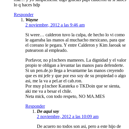
lo q haces hdp
Responder
Wayne
2 noviembre, 2012 a las 9:46 am
Si weee… calderon tuvo la culpa, de hecho lo vi como
le agarraba las manos al muchacho mexicano, para que
el coreano le pegara. Y entre Calderon y Kim Jaeoak se
putearoon al empleado.
Porfavor, no p1nchees mameees. La dignidad y el valor
propio te obligan a levantar las manos para defenderte.
Si un pen.de.jo llega a levantarme las manos creyendo
que es mi jefe y que por eso soy de su propiedad o algo
asi, me la va a pel.ar el cab.ron.
Por muy p1nchee Karateka o TKDoin que se sienta,
aki me va a besar el chile.
Neta mick, con todo respeto, NO MA.MES
Responder
De aqui soy
2 noviembre, 2012 a las 10:09 am
De acuero no todos son asi, pero a este hijo de