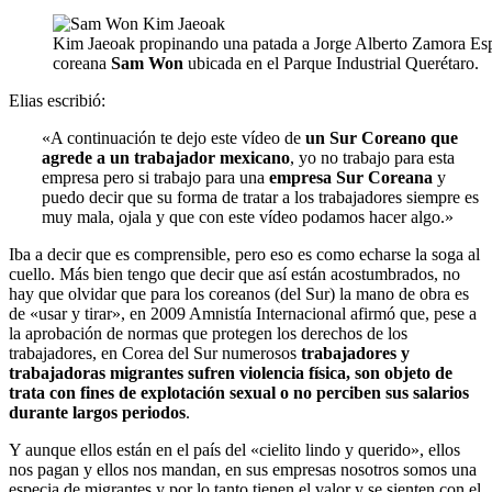
Kim Jaeoak propinando una patada a Jorge Alberto Zamora Esp
coreana
Sam Won
ubicada en el Parque Industrial Querétaro.
Elias escribió:
«A continuación te dejo este vídeo de
un Sur Coreano que
agrede a un trabajador mexicano
, yo no trabajo para esta
empresa pero si trabajo para una
empresa Sur Coreana
y
puedo decir que su forma de tratar a los trabajadores siempre es
muy mala, ojala y que con este vídeo podamos hacer algo.»
Iba a decir que es comprensible, pero eso es como echarse la soga al
cuello. Más bien tengo que decir que así están acostumbrados, no
hay que olvidar que para los coreanos (del Sur) la mano de obra es
de «usar y tirar», en 2009 Amnistía Internacional afirmó que, pese a
la aprobación de normas que protegen los derechos de los
trabajadores, en Corea del Sur numerosos
trabajadores y
trabajadoras migrantes sufren violencia física, son objeto de
trata con fines de explotación sexual o no perciben sus salarios
durante largos periodos
.
Y aunque ellos están en el país del «cielito lindo y querido», ellos
nos pagan y ellos nos mandan, en sus empresas nosotros somos una
especia de migrantes y por lo tanto tienen el valor y se sienten con el