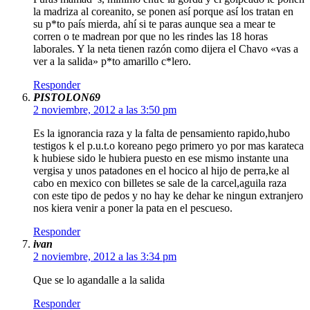
la madriza al coreanito, se ponen así porque así los tratan en
su p*to país mierda, ahí si te paras aunque sea a mear te
corren o te madrean por que no les rindes las 18 horas
laborales. Y la neta tienen razón como dijera el Chavo «vas a
ver a la salida» p*to amarillo c*lero.
Responder
PISTOLON69
2 noviembre, 2012 a las 3:50 pm
Es la ignorancia raza y la falta de pensamiento rapido,hubo
testigos k el p.u.t.o koreano pego primero yo por mas karateca
k hubiese sido le hubiera puesto en ese mismo instante una
vergisa y unos patadones en el hocico al hijo de perra,ke al
cabo en mexico con billetes se sale de la carcel,aguila raza
con este tipo de pedos y no hay ke dehar ke ningun extranjero
nos kiera venir a poner la pata en el pescueso.
Responder
ivan
2 noviembre, 2012 a las 3:34 pm
Que se lo agandalle a la salida
Responder