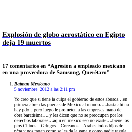
Explosión de globo aerostático en Egipto
deja 19 muertos
17 comentarios en “Agresión a empleado mexicano
en una proveedora de Samsung, Querétaro”
Batman Mexicano
5 noviembre, 2012 a las 2:11 pm
Yo creo que si tiene la culpa el gobierno de estos abusos…en
primera abren las puertas de Mexico al mundo…..hasta ahi no
hay pdo…pero luego le prometen a las empresas mano de
obra baratisima…..y les dicen que no se preocupen por los
derechos laborales…aqui en mexico eso no existe….biene los
ptos Chinos…Gringos…Coreanos…Arabes todos hijos de
p*ta y nos tratan como se les da la gana y como nadie regula