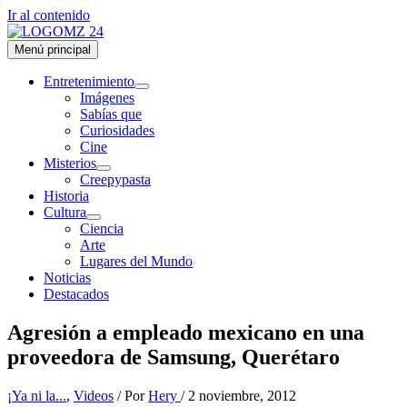
Ir al contenido
Menú principal
Entretenimiento
Imágenes
Sabías que
Curiosidades
Cine
Misterios
Creepypasta
Historia
Cultura
Ciencia
Arte
Lugares del Mundo
Noticias
Destacados
Agresión a empleado mexicano en una
proveedora de Samsung, Querétaro
¡Ya ni la...
,
Videos
/ Por
Hery
/
2 noviembre, 2012