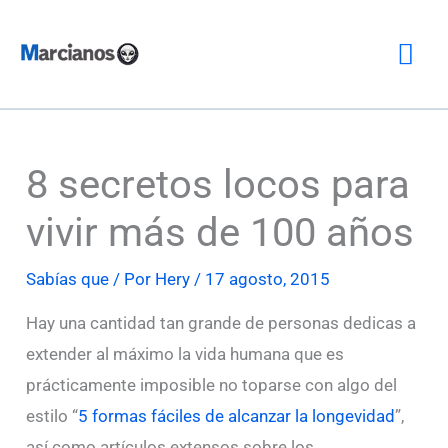
Ir
Me
al
contenido
prin
8 secretos locos para
vivir más de 100 años
Sabías que
/ Por
Hery
/
17 agosto, 2015
Hay una cantidad tan grande de personas dedicas a
extender al máximo la vida humana que es
prácticamente imposible no toparse con algo del
estilo “
5 formas fáciles de alcanzar la longevidad
”,
así como artículos extensos sobre los