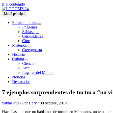
Ir al contenido
Menú principal
Entretenimiento
Imágenes
Sabías que
Curiosidades
Cine
Misterios
Creepypasta
Historia
Cultura
Ciencia
Arte
Lugares del Mundo
Noticias
Destacados
7 ejemplos sorprendentes de tortura “no v
Sabías que
/ Por
Hery
/
30 octubre, 2014
Hace bastante que no hablamos de tortura en Marcianos, un tema por 