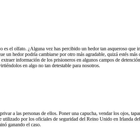
tivo es el olfato. ¿Alguna vez has percibido un hedor tan asqueroso que
 que un hedor podría cambiarse por otro más agradable, quizá estés más
a extraer información de los prisioneros en algunos campos de detenció
rtiéndolos en algo no tan detestable para nosotros.
ivar a las personas de ellos. Poner una capucha, vendar los ojos, tapar 
 utilizado por los oficiales de seguridad del Reino Unido en Irlanda de
inó ganando el caso.