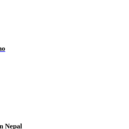
no
en Nepal