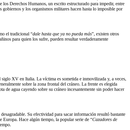
los Derechos Humanos, un escrito estructurado para impedir, entre
s gobiernos y los organismos militares hacen hasta lo imposible por
o el tradicional “
dale hasta que ya no pueda más
”, existen otros
 dañinos para quien los sufre, pueden resultar verdaderamente
el siglo XV en Italia. La víctima es sometida e inmovilizada y, a veces,
eneralmente sobre la zona frontal del cráneo. La frente es elegida
 gota de agua cayendo sobre su cráneo incesantemente sin poder hacer
 desagradable. Su efectividad para sacar información resultó bastante
e Europa. Hace algún tiempo, la popular serie de “
Cazadores de
iempo.