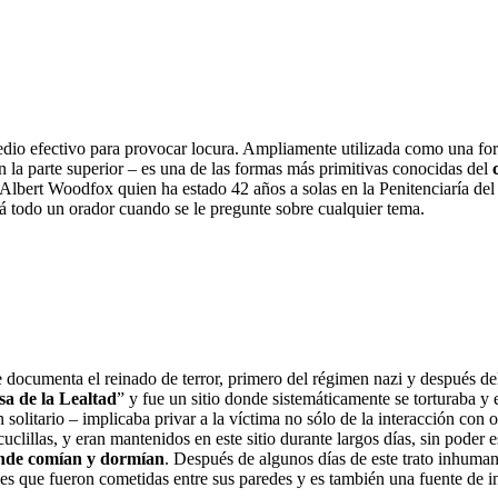
medio efectivo para provocar locura. Ampliamente utilizada como una for
en la parte superior – es una de las formas más primitivas conocidas del
Albert Woodfox quien ha estado 42 años a solas en la Penitenciaría del
erá todo un orador cuando se le pregunte sobre cualquier tema.
 documenta el reinado de terror, primero del régimen nazi y después d
a de la Lealtad
” y fue un sitio donde sistemáticamente se torturaba y
solitario – implicaba privar a la víctima no sólo de la interacción con 
uclillas, y eran mantenidos en este sitio durante largos días, sin pode
onde comían y dormían
. Después de algunos días de este trato inhumano
dades que fueron cometidas entre sus paredes y es también una fuente de 