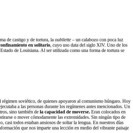
ma de castigo y de tortura, la
oubliette
– un calabozo con poca luz
confinamiento en solitario
, cuyo uso data del siglo XIV. Uno de los
 Estado de Louisiana. Al ser utilizada como una forma de tortura se
el régimen soviético, de quienes apoyaron al comunismo húngaro. Hoy
 ejecutaba a las personas durante los regímenes antes mencionados. Un
otros, sino también de
la capacidad de moverse.
Eran colocados en
r estirarse o mover cómodamente las extremidades. Sin ningún tipo de
, casi todos estaban ansiosos de soltar la lengua. En nuestros días
información que nos imparte una lección en medio del vibrante paisaje