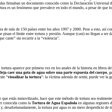
das firmaban un documento conocido como la Declaración Universal de 
ortura es un fenómeno que prevalece en todo el mundo, a pesar de que lo
ra de más de 150 países entre los años 1997 y 2000. Pese a esto, así com
e pisan el límite entre tortura y presión. Aunque (casi) no llegan a ser
e cante” sin recurrir a la “violencia”.
 tortura aparece por primera vez en los anales de la historia en libros d
deja caer una gota de agua sobre una parte expuesta del cuerpo
, g
mite “
visualizar la tortura
”: la víctima además de sentir, puede ver la
e que estás inmovilizado, hace que este método de tortura sea realmente
 ser conocida como la
Tortura de Agua Española
en algunas regiones d
 y, desafortunadamente, la tortura por agua es un mero desperdicio de t