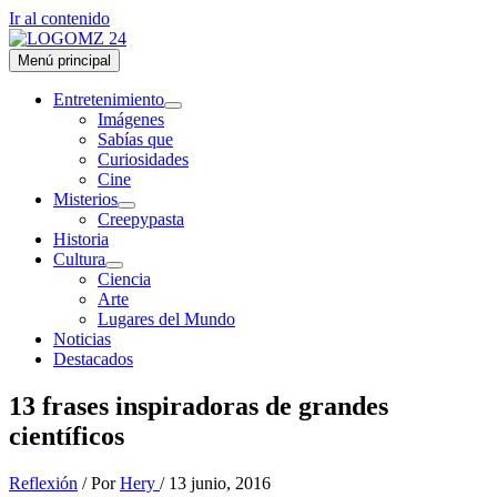
Ir al contenido
Menú principal
Entretenimiento
Imágenes
Sabías que
Curiosidades
Cine
Misterios
Creepypasta
Historia
Cultura
Ciencia
Arte
Lugares del Mundo
Noticias
Destacados
13 frases inspiradoras de grandes
científicos
Reflexión
/ Por
Hery
/
13 junio, 2016